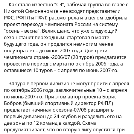
Рейтинг ФИФА
Как стало известно “СЭ”, рабочая группа во главе с
ТВ программа
Никитой Симоняном (в нее входят представители
РФС, РФПЛ и ПФЛ) рассмотрела и в целом одобрила
RU
проект перехода чемпионата России на систему
UA
“осень – весна”. Велик шанс, что уже следующий
сезон станет переходным: стартовав в марте
Categories
будущего года, он продлится немногим менее
полутора лет – до июня 2007 года. Две трети
Главная
чемпионата страны-2006/07 (20 туров) предлагается
Новости футбола
провести в период с марта по октябрь 2006 года, а
Видео
оставшиеся 10 туров – с апреля по июнь 2007-го.
Трансферы
Новости футбола Украины
34 тура в первом дивизионе могут пройти с апреля
Последние комментарии
по октябрь 2006 года, заключительные 10 – с апреля
Конкурс прогнозов
по июнь 2007-го. При этом автор проекта Борис
Логин
Бобров (бывший спортивный директор РФПЛ)
Рейтинги
предлагает начиная с сезона-07/08 расширить
Правила
первый дивизион до 24 клубов и разделить его на
Коллективный прогноз
две зоны по 12 команд в каждой. Схема
Турниры
предусматривает, что во вторую лигу опустятся три
Чемпионат Мира