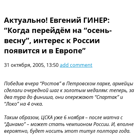
Коллективный прогноз
Турниры
Актуально!
Евгений ГИНЕР:
Чемпионат Мира
Украина. Премьер-Лига
“Когда перейдём на “осень-
Украина. Первая Лига
весну”, интерес к России
Лига Чемпионов
Англия. Премьер Лига
появится и в Европе”
Испания. Ла Лига
Другие Турниры >>>
31 октября, 2005, 13:50
add comment
Таблицы
Таблицы групп Чемпионата Мира
Украина. Премьер-Лига
Победив вчера “Ростов” в Петровском парке, армейцы
Украина. Первая Лига
сделали очередной шаг к золотым медалям: теперь, за
Лига Чемпионов. Таблицы групп
два тура до финиша, они опережают “Спартак” и
Англия. Премьер-Лига
“Локо” на 4 очка.
Испания. Ла Лига
Все таблицы >>>
Таким образом, ЦСКА уже 6 ноября – после матча с
Рейтинги
“Динамо” – может стать чемпионом России. И, вполне
Рейтинг стран УЕФА
вероятно, будет носить этот титул полтора года.
Рейтинг клубов УЕФА