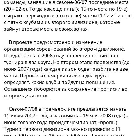
команды, занявшие в сезоне-06/07 последние места
Украина. Премьер-Лига
(20 – 22-е). Тогда как еще пять (с 15-го места по 19-е)
Украина. Первая Лига
сыграют переходные (стыковые) матчи (17 и 21 июня)
Лига Чемпионов
с пятью клубами из второго дивизиона, которые
Англия. Премьер Лига
займут вторые места в своих зонах.
Испания. Ла Лига
Другие Турниры >>>
В проекте предусмотрено и изменение
Таблицы
организации соревнований во втором дивизионе.
Таблицы групп Чемпионата Мира
Предлагается в 2006 году провести первый этап
Украина. Премьер-Лига
турнира в два круга. На втором этапе первенства (до
Украина. Первая Лига
июня 2007 года) каждая из зон будет разбита на две
Лига Чемпионов. Таблицы групп
части. Первые восьмерки также в два круга
Англия. Премьер-Лига
определят, какие клубы пойдут на повышение.
Испания. Ла Лига
Оставшиеся поборются за сохранение прописки во
Все таблицы >>>
втором дивизионе.
Рейтинги
Рейтинг стран УЕФА
Сезон-07/08 в премьер-лиге предлагается начать
Рейтинг клубов УЕФА
11 июля 2007 года, а закончить – 15 мая 2008 года (в
Рейтинг ФИФА
июне того же года пройдет чемпионат Европы).
ТВ программа
Турнир первого дивизиона можно провести с 11
июля 2007 года по 19 июня 2008-го. Первый этап (в