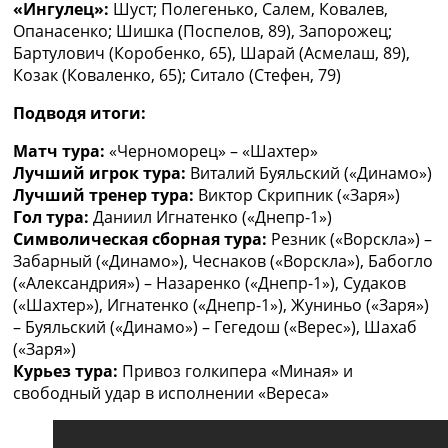
«Ингулец»:
Шуст; Полегенько, Салем, Ковалев,
Опанасенко; Шишка (Поспелов, 89), Запорожец;
Бартулович (Коробенко, 65), Шарай (Асмелаш, 89),
Козак (Коваленко, 65); Ситало (Стефен, 79)
Подводя итоги:
Матч тура:
«Черноморец» – «Шахтер»
Лучший игрок тура:
Виталий Буяльский («Динамо»)
Лучший тренер тура:
Виктор Скрипник («Заря»)
Гол тура:
Даниил Игнатенко («Днепр-1»)
Символическая сборная тура:
Резник («Ворскла») –
Забарный («Динамо»), Чеснаков («Ворскла»), Бабогло
(«Александрия») – Назаренко («Днепр-1»), Судаков
(«Шахтер»), Игнатенко («Днепр-1»), Жуниньо («Заря»)
– Буяльский («Динамо») – Гегедош («Верес»), Шахаб
(«Заря»)
Курьез тура:
Привоз голкипера «Миная» и
свободный удар в исполнении «Вереса»