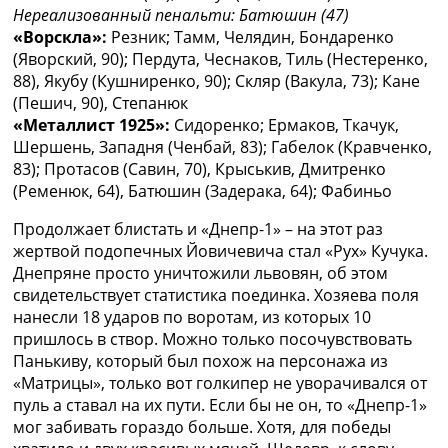
Нереализованный пенальти: Батюшин (47)
«Ворскла»:
Резник; Тамм, Челядин, Бондаренко
(Яворский, 90); Пердута, Чеснаков, Тиль (Нестеренко,
88), Якубу (Кушниренко, 90); Скляр (Вакула, 73); Кане
(Пешич, 90), Степанюк
«Металлист 1925»:
Сидоренко; Ермаков, Ткачук,
Шершень, Западня (Ченбай, 83); Габелок (Кравченко,
83); Протасов (Савин, 70), Крыськив, Дмитренко
(Ременюк, 64), Батюшин (Задерака, 64); Фабиньо
Продолжает блистать и «Днепр-1» – на этот раз
жертвой подопечных Йовичевича стал «Рух» Кучука.
Днепряне просто уничтожили львовян, об этом
свидетельствует статистика поединка. Хозяева поля
нанесли 18 ударов по воротам, из которых 10
пришлось в створ. Можно только посочувствовать
Панькиву, который был похож на персонажа из
«Матрицы», только вот голкипер не уворачивался от
пуль а ставал на их пути. Если бы не он, то «Днепр-1»
мог забивать гораздо больше. Хотя, для победы