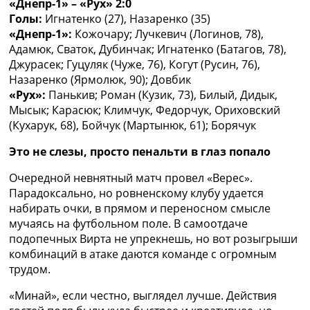
«Днепр-1» – «Рух» 2:0
Голы:
Игнатенко (27), Назаренко (35)
«Днепр-1»:
Кожочару; Лучкевич (Логинов, 78),
Адамюк, Сваток, Дубинчак; Игнатенко (Батагов, 78),
Джурасек; Гуцуляк (Чуже, 76), Когут (Русин, 76),
Назаренко (Ярмолюк, 90); Довбик
«Рух»:
Панькив; Роман (Кузик, 73), Билый, Дидык,
Мысык; Карасюк; Климчук, Федорчук, Ориховский
(Кухарук, 68), Бойчук (Мартынюк, 61); Борячук
Это не слезы, просто пенальти в глаз попало
Очередной невнятный матч провел «Верес».
Парадоксально, но ровненскому клубу удается
набирать очки, в прямом и переносном смысле
мучаясь на футбольном поле. В самоотдаче
подопечных Вирта не упрекнешь, но вот розыгрыши
комбинаций в атаке даются команде с огромным
трудом.
«Минай», если честно, выглядел лучше. Действия