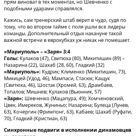
прям виноват в тех моментах, но Шевченко с
подобными ударами справлялся.
Кажись, сам тренерский штаб верит в чудо, судя по
тому, что во втором тайме с поля ушли все лидеры
команды. Дополнительный отдых накануне такой
важной встречи в еврокубках уж никак не помешает.
«Мариуполь» – «Заря» 3:4
Голы:
Кулаков (47), Свитюха (80), Микитишин (89) –
Назарина (22), Шахаб (28, 60), Гладкий (32)
«Мариуполь»:
Кудрик; Клименко (Микитишин, 73),
Микицей (Удод, 46), Мампаси, Стасюк; Кащук
(Свитюха, 46), Шостак (Хромей, 63), Драмбаев,
Топалов; Мишнев; Кулаков (Вьюнник, 57)
«Заря»:
Шевченко (Мацапура, 49); Хомченовский,
Цвек, Имереков, Жуниньо; Назарина; Булеца (Лунев,
63), Кочергин (Фримпонг, 63), Кабаев; Шахаб (Руфати,
70), Гладкий (Кристиан, 63)
Синхронные подвиги в исполнении динамовцев