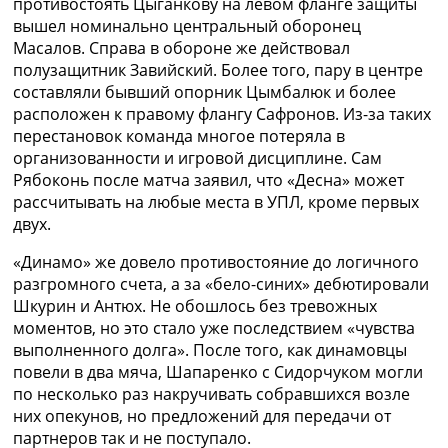
противостоять Цыганкову на левом фланге защиты
вышел номинально центральный оборонец
Масалов. Справа в обороне же действовал
полузащитник Завийский. Более того, пару в центре
составляли бывший опорник Цымбалюк и более
расположен к правому флангу Сафронов. Из-за таких
перестановок команда многое потеряла в
организованности и игровой дисциплине. Сам
Рябоконь после матча заявил, что «Десна» может
рассчитывать на любые места в УПЛ, кроме первых
двух.
«Динамо» же довело противостояние до логичного
разгромного счета, а за «бело-синих» дебютировали
Шкурин и Антюх. Не обошлось без тревожных
моментов, но это стало уже последствием «чувства
выполненного долга». После того, как динамовцы
повели в два мяча, Шапаренко с Сидорчуком могли
по несколько раз накручивать собравшихся возле
них опекунов, но предложений для передачи от
партнеров так и не поступало.