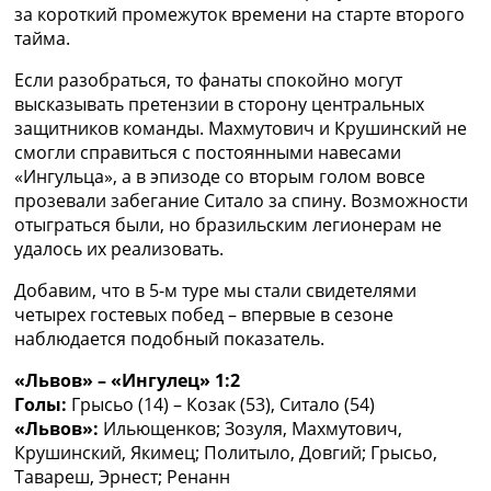
за короткий промежуток времени на старте второго
тайма.
Если разобраться, то фанаты спокойно могут
высказывать претензии в сторону центральных
защитников команды. Махмутович и Крушинский не
смогли справиться с постоянными навесами
«Ингульца», а в эпизоде со вторым голом вовсе
прозевали забегание Ситало за спину. Возможности
отыграться были, но бразильским легионерам не
удалось их реализовать.
Добавим, что в 5-м туре мы стали свидетелями
четырех гостевых побед – впервые в сезоне
наблюдается подобный показатель.
«Львов» – «Ингулец» 1:2
Голы:
Грысьо (14) – Козак (53), Ситало (54)
«Львов»:
Ильющенков; Зозуля, Махмутович,
Крушинский, Якимец; Политыло, Довгий; Грысьо,
Тавареш, Эрнест; Ренанн