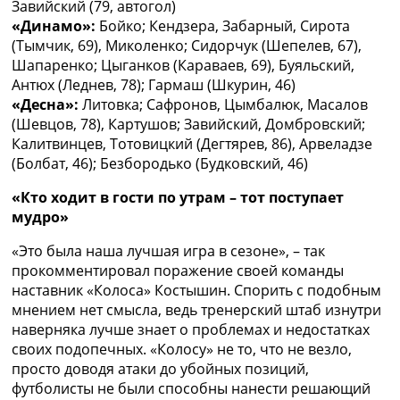
Завийский (79, автогол)
«Динамо»:
Бойко; Кендзера, Забарный, Сирота
(Тымчик, 69), Миколенко; Сидорчук (Шепелев, 67),
Шапаренко; Цыганков (Караваев, 69), Буяльский,
Антюх (Леднев, 78); Гармаш (Шкурин, 46)
«Десна»:
Литовка; Сафронов, Цымбалюк, Масалов
(Шевцов, 78), Картушов; Завийский, Домбровский;
Калитвинцев, Тотовицкий (Дегтярев, 86), Арвеладзе
(Болбат, 46); Безбородько (Будковский, 46)
«Кто ходит в гости по утрам – тот поступает
мудро»
«Это была наша лучшая игра в сезоне», – так
прокомментировал поражение своей команды
наставник «Колоса» Костышин. Спорить с подобным
мнением нет смысла, ведь тренерский штаб изнутри
наверняка лучше знает о проблемах и недостатках
своих подопечных. «Колосу» не то, что не везло,
просто доводя атаки до убойных позиций,
футболисты не были способны нанести решающий