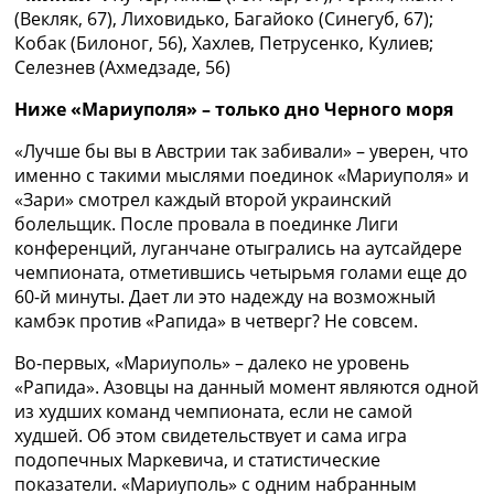
(Векляк, 67), Лиховидько, Багайоко (Синегуб, 67);
Кобак (Билоног, 56), Хахлев, Петрусенко, Кулиев;
Селезнев (Ахмедзаде, 56)
Ниже «Мариуполя» – только дно Черного моря
«Лучше бы вы в Австрии так забивали» – уверен, что
именно с такими мыслями поединок «Мариуполя» и
«Зари» смотрел каждый второй украинский
болельщик. После провала в поединке Лиги
конференций, луганчане отыгрались на аутсайдере
чемпионата, отметившись четырьмя голами еще до
60-й минуты. Дает ли это надежду на возможный
камбэк против «Рапида» в четверг? Не совсем.
Во-первых, «Мариуполь» – далеко не уровень
«Рапида». Азовцы на данный момент являются одной
из худших команд чемпионата, если не самой
худшей. Об этом свидетельствует и сама игра
подопечных Маркевича, и статистические
показатели. «Мариуполь» с одним набранным