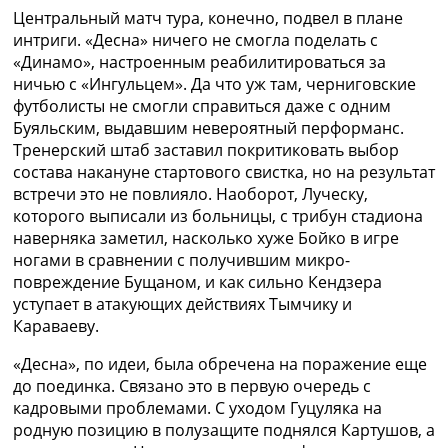
Центральный матч тура, конечно, подвел в плане
интриги. «Десна» ничего не смогла поделать с
«Динамо», настроенным реабилитироваться за
ничью с «Ингульцем». Да что уж там, черниговские
футболисты не смогли справиться даже с одним
Буяльским, выдавшим невероятный перформанс.
Тренерский штаб заставил покритиковать выбор
состава накануне стартового свистка, но на результат
встречи это не повлияло. Наоборот, Луческу,
которого выписали из больницы, с трибун стадиона
наверняка заметил, насколько хуже Бойко в игре
ногами в сравнении с получившим микро-
повреждение Бущаном, и как сильно Кендзера
уступает в атакующих действиях Тымчику и
Караваеву.
«Десна», по идеи, была обречена на поражение еще
до поединка. Связано это в первую очередь с
кадровыми проблемами. С уходом Гуцуляка на
родную позицию в полузащите поднялся Картушов, а