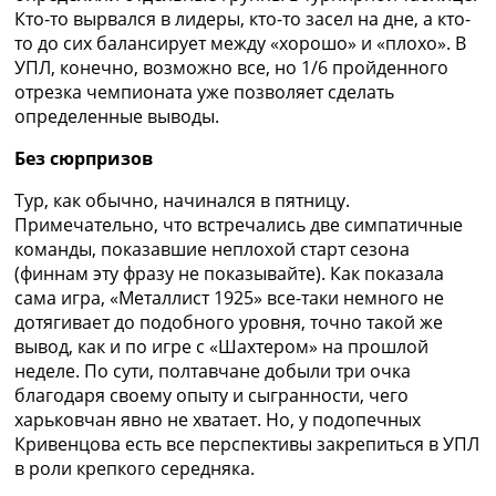
Рейтинг ФИФА
Кто-то вырвался в лидеры, кто-то засел на дне, а кто-
ТВ программа
то до сих балансирует между «хорошо» и «плохо». В
УПЛ, конечно, возможно все, но 1/6 пройденного
RU
отрезка чемпионата уже позволяет сделать
UA
определенные выводы.
Categories
Без сюрпризов
Главная
Тур, как обычно, начинался в пятницу.
Новости футбола
Примечательно, что встречались две симпатичные
Видео
команды, показавшие неплохой старт сезона
Трансферы
(финнам эту фразу не показывайте). Как показала
Новости футбола Украины
сама игра, «Металлист 1925» все-таки немного не
Последние комментарии
дотягивает до подобного уровня, точно такой же
Конкурс прогнозов
вывод, как и по игре с «Шахтером» на прошлой
Логин
неделе. По сути, полтавчане добыли три очка
Рейтинги
благодаря своему опыту и сыгранности, чего
Правила
харьковчан явно не хватает. Но, у подопечных
Коллективный прогноз
Кривенцова есть все перспективы закрепиться в УПЛ
Турниры
в роли крепкого середняка.
Чемпионат Мира