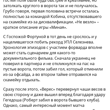
гостей поля были куда быстрее и креативнее, но
затолкать круглого в ворота так и не получалось.
Грубо говоря, первая половина встречи осталась
полностью за командой Кобина, отсутствовавшего
на скамейке из-за дисквалификации. «Не везло» –
краткое описание игры «Миная».
С Госпожой Фортуной в тот день не срослось и у
нацелившегося побить рекорд УПЛ Селезнева.
Хронология эпизодов с участием форварда вполне
может стать сценарием для какого-то
документального фильма. Сначала украинец не
поверил в партнера и не откликнулся на пас на
пустые ворота, потом забил гол, который отменили
из-за офсайда, а во втором тайме отправился на
скамейку отдыхать.
Сразу после этого, «Верес» перевернул чаши весов в
свою сторону и даже вышел вперед благодаря удару
Гегедоша (Роберт забил в ворота бывшего клуба).
Однако, самый интересный момент матча