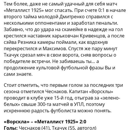
Тем более, даже не самый удачный для себя матч
Украина. Премьер-Лига
«Металлист 1925» мог спасать. При счете 0:1 в начале
Украина. Первая Лига
второго тайма молодой Дмитренко справился с
Лига Чемпионов
несколькими оппонентами и заработал пенальти.
Англия. Премьер Лига
Забавно, что до удара на скамейке в надежде на гол
Испания. Ла Лига
крестился наставник харьковчан Кривенцов, а после
Другие Турниры >>>
сэйва Резника камеры поймали, как вздохнув
Таблицы
перекрестился и Максимов. Спустя же пару минут
Таблицы групп Чемпионата Мира
Ткачук срезал мяч в свои ворота, сняв вопросы о
Украина. Премьер-Лига
победителе встречи. Не забиваешь ты… а
Украина. Первая Лига
продолжение культовой футбольной фразы Вы и
Лига Чемпионов. Таблицы групп
сами знаете.
Англия. Премьер-Лига
Испания. Ла Лига
Стоит отметить, что первым голом за последних три
Все таблицы >>>
сезона отметился Чеснаков. Капитан «Ворсклы»
Рейтинги
проводит в клубе уже 15-й год, отыграв за «зелено-
Рейтинг стран УЕФА
белых» свыше 300-та матчей в УПЛ, поэтому
Рейтинг клубов УЕФА
искреннюю радость футболиста можно понять.
Рейтинг ФИФА
ТВ программа
«Ворскла» – «Металлист 1925» 2:0
Голы:
Чеснаков (41), Ткачук (55, автогол)