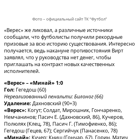
Фото – официальный сайт ТК “Футбол”
«Верес» же ликовал, а различные источники
сообщали, что футболисты получили рекордные
призовые за всю историю существования. Интересно
получается, ведь накануне противостояния Вирт
заявлял, что у руководства нет денег, чтобы
приглашать на контракт новых качественных
исполнителей.
«Верес» – «Минай» 1:0
Гол:
Гегедош (60)
Нереализованный пенальти: Билоног (66)
Удаление:
Дахновский (90+3)
«Верес»:
Когут; Солдат, Мирошник, Гончаренко,
Немчанинов; Пасич Е. (Дахновский, 86), Кучеров,
Полюлях (Клец, 78), Пасич Г. (Тимофиенко, 86);
Гегедош (Гецев, 67); Сергийчук (Панасенко, 78)
«Минай»:
Кучер; Книш (Гончар, 67), Горин, Матич