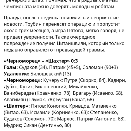
чемпионата можно доверять молодым ребятам.
Правда, после поединка появились и неприятные
новости. Трубин перенесет операцию и пропустит
около трех месяцев, а игра Пятова, мягко говоря, не
придает уверенности. Также очередное
повреждение получил Цитаишвили, который только
недавно оправился от предыдущей травмы.
«Черноморец» – «Шахтер» 0:3
Голы:
Судаков (34), Патрик (45+5), Соломон (90+3)
Удаление:
Билошевский (13)
«Черноморец»:
Кучерук; Путря (Скорко, 84), Кадири,
Дубко, Кузик; Билошевский, Михайленко,
Вачиберадзе (Кравченко, 78); Брагару (Исаенко, 68),
Авагимян (Тлумак, 78); Бугай (Ванат, 68)
«Шахтер»:
Пятов; Конопля, Кривцов, Матвиенко
(Витао, 63), Исмаили (Корниенко, 63); Степаненко,
Судаков (Соломон, 70); Марлос, Патрик (Антонио, 63),
Мудрик; Сикан (Дентиньо, 80)