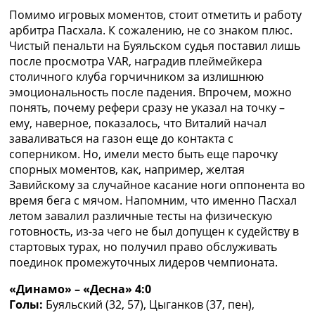
Помимо игровых моментов, стоит отметить и работу
арбитра Пасхала. К сожалению, не со знаком плюс.
Чистый пенальти на Буяльском судья поставил лишь
после просмотра VAR, наградив плеймейкера
столичного клуба горчичником за излишнюю
эмоциональность после падения. Впрочем, можно
понять, почему рефери сразу не указал на точку –
ему, наверное, показалось, что Виталий начал
заваливаться на газон еще до контакта с
соперником. Но, имели место быть еще парочку
спорных моментов, как, например, желтая
Завийскому за случайное касание ноги оппонента во
время бега с мячом. Напомним, что именно Пасхал
летом завалил различные тесты на физическую
готовность, из-за чего не был допущен к судейству в
стартовых турах, но получил право обслуживать
поединок промежуточных лидеров чемпионата.
«Динамо» – «Десна» 4:0
Голы:
Буяльский (32, 57), Цыганков (37, пен),