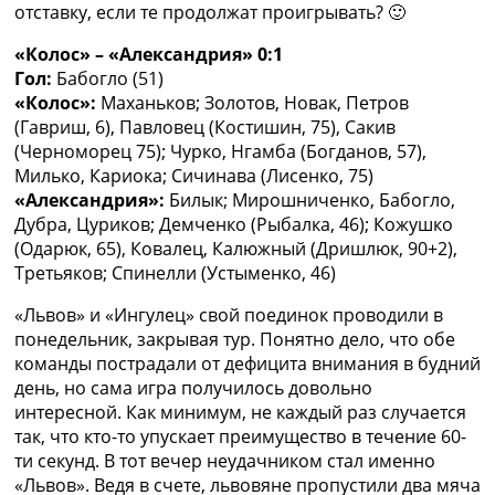
отставку, если те продолжат проигрывать? 🙂
«Колос» – «Александрия» 0:1
Гол:
Бабогло (51)
«Колос»:
Маханьков; Золотов, Новак, Петров
(Гавриш, 6), Павловец (Костишин, 75), Сакив
(Черноморец 75); Чурко, Нгамба (Богданов, 57),
Милько, Кариока; Сичинава (Лисенко, 75)
«Александрия»:
Билык; Мирошниченко, Бабогло,
Дубра, Цуриков; Демченко (Рыбалка, 46); Кожушко
(Одарюк, 65), Ковалец, Калюжный (Дришлюк, 90+2),
Третьяков; Спинелли (Устыменко, 46)
«Львов» и «Ингулец» свой поединок проводили в
понедельник, закрывая тур. Понятно дело, что обе
команды пострадали от дефицита внимания в будний
день, но сама игра получилось довольно
интересной. Как минимум, не каждый раз случается
так, что кто-то упускает преимущество в течение 60-
ти секунд. В тот вечер неудачником стал именно
«Львов». Ведя в счете, львовяне пропустили два мяча