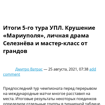
Коллективный прогноз
Турниры
Чемпионат Мира
Украина. Премьер-Лига
Украина. Первая Лига
Итоги 5-го тура УПЛ. Крушение
Лига Чемпионов
«Мариуполя», личная драма
Англия. Премьер Лига
Испания. Ла Лига
Селезнёва и мастер-класс от
Другие Турниры >>>
грандов
Таблицы
Таблицы групп Чемпионата Мира
Украина. Премьер-Лига
Украина. Первая Лига
Дмитро Ватрас
—
25 августа, 2021, 07:38
add
Лига Чемпионов. Таблицы групп
comment
Англия. Премьер-Лига
Испания. Ла Лига
Все таблицы >>>
Предпоследний тур чемпионата перед перерывом
Рейтинги
на международные матчи многое расставил на
Рейтинг стран УЕФА
места. Итоговые результаты некоторых поединков
Рейтинг клубов УЕФА
определили отдельные группы в турнирной таблице.