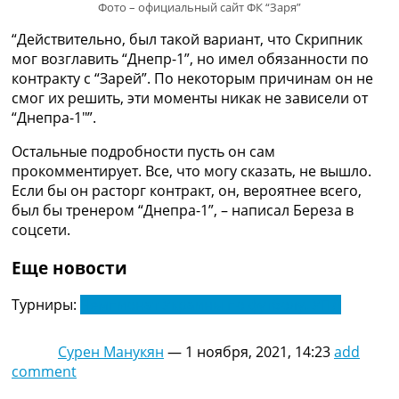
Фото – официальный сайт ФК “Заря”
Рейтинг ФИФА
ТВ программа
“Действительно, был такой вариант, что Скрипник
мог возглавить “Днепр-1”, но имел обязанности по
RU
контракту с “Зарей”. По некоторым причинам он не
UA
смог их решить, эти моменты никак не зависели от
“Днепра-1″”.
Categories
Остальные подробности пусть он сам
Главная
прокомментирует. Все, что могу сказать, не вышло.
Новости футбола
Если бы он расторг контракт, он, вероятнее всего,
Видео
был бы тренером “Днепра-1”, – написал Береза в
Трансферы
соцсети.
Новости футбола Украины
Последние комментарии
Еще новости
Конкурс прогнозов
Логин
Турниры:
Чемпионат Украины по футболу. УПЛ
Рейтинги
Правила
Сурен Манукян
—
1 ноября, 2021, 14:23
add
Коллективный прогноз
comment
Турниры
Чемпионат Мира