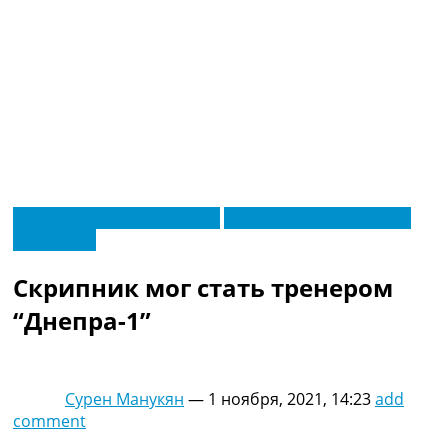
RU
Новости футбола Украины
Футбольные трансферы
UA
Эксклюзив
Главная
Меню
Новости футбола
Скрипник мог стать тренером
Видео
Трансферы
“Днепра-1”
Новости футбола Украины
Последние комментарии
Конкурс прогнозов
Сурен Манукян
—
1 ноября, 2021, 14:23
add
Логин
comment
Рейтинги
Правила