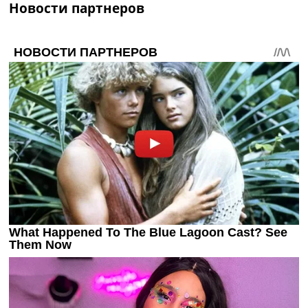
Новости партнеров
Украина. Премьер-Лига
Украина. Первая Лига
Лига Чемпионов
Англия. Премьер Лига
Испания. Ла Лига
Другие Турниры >>>
Таблицы
Таблицы групп Чемпионата Мира
Украина. Премьер-Лига
Украина. Первая Лига
Лига Чемпионов. Таблицы групп
Англия. Премьер-Лига
Испания. Ла Лига
Все таблицы >>>
Рейтинги
Рейтинг стран УЕФА
Рейтинг клубов УЕФА
Рейтинг ФИФА
ТВ программа