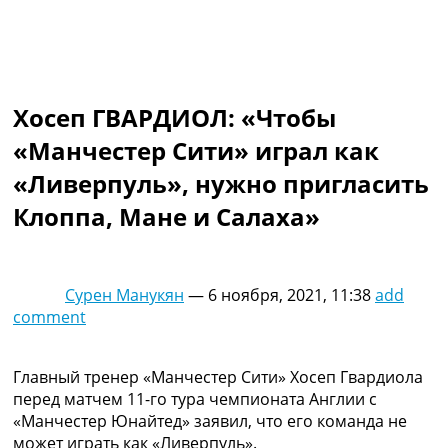
Коллективный прогноз
Турниры
Чемпионат Мира
Украина. Премьер-Лига
Украина. Первая Лига
Хосеп ГВАРДИОЛ: «Чтобы
Лига Чемпионов
«Манчестер Сити» играл как
Англия. Премьер Лига
Испания. Ла Лига
«Ливерпуль», нужно пригласить
Другие Турниры >>>
Клоппа, Мане и Салаха»
Таблицы
Таблицы групп Чемпионата Мира
Украина. Премьер-Лига
Украина. Первая Лига
Сурен Манукян
—
6 ноября, 2021, 11:38
add
Лига Чемпионов. Таблицы групп
comment
Англия. Премьер-Лига
Испания. Ла Лига
Все таблицы >>>
Главный тренер «Манчестер Сити» Хосеп Гвардиола
Рейтинги
перед матчем 11-го тура чемпионата Англии с
Рейтинг стран УЕФА
«Манчестер Юнайтед» заявил, что его команда не
Рейтинг клубов УЕФА
может играть как «Ливерпуль».