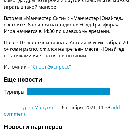
команда, другие игроки и другой стиль. Мы не можем
Украина. Премьер-Лига
играть в такой манере».
Украина. Первая Лига
Лига Чемпионов
Встреча «Манчестер Сити» с «Манчестер Юнайтед»
Англия. Премьер Лига
состоится 6 ноября на стадионе «Олд Траффорд».
Испания. Ла Лига
Игра начнется в 14:30 по киевскому времени.
Другие Турниры >>>
После 10 туров чемпионата Англии «Сити» набрал 20
Таблицы
очков и расположился на третьем месте. «Юнайтед»
Таблицы групп Чемпионата Мира
с 17 очками идет на пятой позиции.
Украина. Премьер-Лига
Украина. Первая Лига
Источник –
“Спорт-Экспресс”
Лига Чемпионов. Таблицы групп
Англия. Премьер-Лига
Еще новости
Испания. Ла Лига
Все таблицы >>>
Турниры:
Чемпионат Англии по футболу. АПЛ
Рейтинги
Рейтинг стран УЕФА
Сурен Манукян
—
6 ноября, 2021, 11:38
add
Рейтинг клубов УЕФА
comment
Рейтинг ФИФА
ТВ программа
Новости партнеров