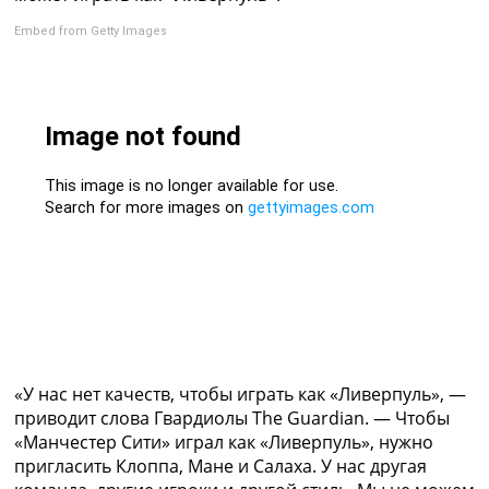
Рейтинг ФИФА
Embed from Getty Images
ТВ программа
RU
UA
Categories
Главная
Новости футбола
Видео
Трансферы
Новости футбола Украины
Последние комментарии
Конкурс прогнозов
Логин
Рейтинги
«У нас нет качеств, чтобы играть как «Ливерпуль», —
Правила
приводит слова Гвардиолы The Guardian. — Чтобы
Коллективный прогноз
«Манчестер Сити» играл как «Ливерпуль», нужно
Турниры
пригласить Клоппа, Мане и Салаха. У нас другая
Чемпионат Мира