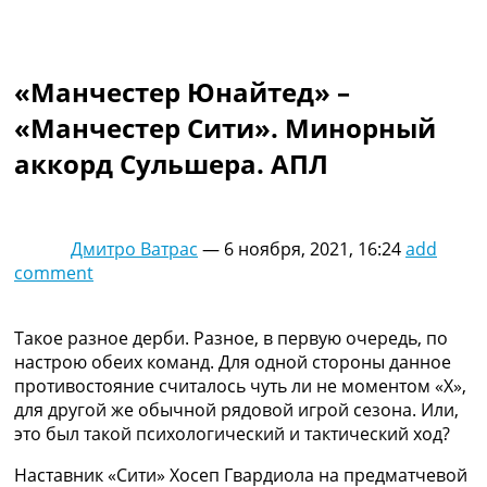
Коллективный прогноз
Турниры
Чемпионат Мира
«Манчестер Юнайтед» –
Украина. Премьер-Лига
Украина. Первая Лига
«Манчестер Сити». Минорный
Лига Чемпионов
аккорд Сульшера. АПЛ
Англия. Премьер Лига
Испания. Ла Лига
Другие Турниры >>>
Таблицы
Дмитро Ватрас
—
6 ноября, 2021, 16:24
add
Таблицы групп Чемпионата Мира
comment
Украина. Премьер-Лига
Украина. Первая Лига
Лига Чемпионов. Таблицы групп
Такое разное дерби. Разное, в первую очередь, по
Англия. Премьер-Лига
настрою обеих команд. Для одной стороны данное
Испания. Ла Лига
противостояние считалось чуть ли не моментом «Х»,
Все таблицы >>>
для другой же обычной рядовой игрой сезона. Или,
Рейтинги
это был такой психологический и тактический ход?
Рейтинг стран УЕФА
Наставник «Сити» Хосеп Гвардиола на предматчевой
Рейтинг клубов УЕФА