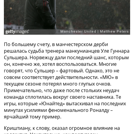
Украина. Премьер-Лига
Украина. Первая Лига
Лига Чемпионов
Англия. Премьер Лига
Испания. Ла Лига
Другие Турниры >>>
Таблицы
По большему счету, в манчестерском дерби
Таблицы групп Чемпионата Мира
решалась судьба тренера манкунианцев Уле Гуннара
Украина. Премьер-Лига
Сульшера. Норвежцу дали последний шанс, которым
Украина. Первая Лига
он, конечно же, хотел воспользоваться. Многие
Лига Чемпионов. Таблицы групп
говорят, что Сульшер – фартовый. Однако, это не
Англия. Премьер-Лига
совсем соответствует действительности. «МЮ» в
Испания. Ла Лига
текущем сезоне потерял много глупых очков.
Все таблицы >>>
Примечательно, что даже после стольких неудач
Рейтинги
команда сплотилась вокруг своего наставника. Те
Рейтинг стран УЕФА
игры, которые «Юнайтед» вытаскивал на последних
Рейтинг клубов УЕФА
минутах усилиями феноменального Роналду –
Рейтинг ФИФА
ярчайший тому пример.
ТВ программа
Криштиану, к слову, оказал огромное влияние на