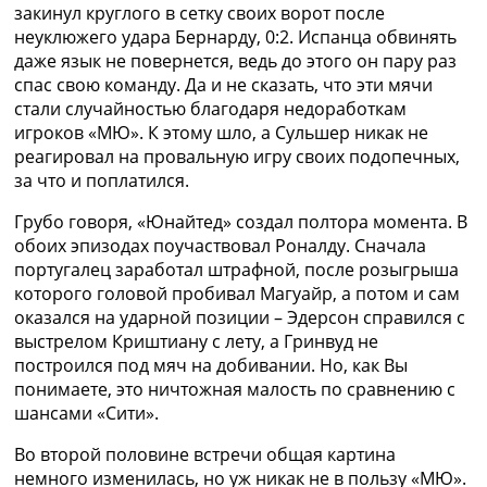
закинул круглого в сетку своих ворот после
неуклюжего удара Бернарду, 0:2. Испанца обвинять
даже язык не повернется, ведь до этого он пару раз
спас свою команду. Да и не сказать, что эти мячи
стали случайностью благодаря недоработкам
игроков «МЮ». К этому шло, а Сульшер никак не
реагировал на провальную игру своих подопечных,
за что и поплатился.
Грубо говоря, «Юнайтед» создал полтора момента. В
обоих эпизодах поучаствовал Роналду. Сначала
португалец заработал штрафной, после розыгрыша
которого головой пробивал Магуайр, а потом и сам
оказался на ударной позиции – Эдерсон справился с
выстрелом Криштиану с лету, а Гринвуд не
построился под мяч на добивании. Но, как Вы
понимаете, это ничтожная малость по сравнению с
шансами «Сити».
Во второй половине встречи общая картина
немного изменилась, но уж никак не в пользу «МЮ».