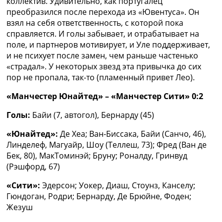
коллектив. Удивительно, как португалец
преобразился после перехода из «Ювентуса». Он
взял на себя ответственность, с которой пока
справляется. И голы забывает, и отрабатывает на
поле, и партнеров мотивирует, и Уле поддерживает,
и не психует после замен, чем раньше частенько
«страдал». У некоторых звезд эта привычка до сих
пор не пропала, так-то (пламенный привет Лео).
«Манчестер Юнайтед» – «Манчестер Сити» 0:2
Голы:
Байи (7, автогол), Бернарду (45)
«Юнайтед»:
Де Хеа; Ван-Биссака, Байи (Санчо, 46),
Линделеф, Магуайр, Шоу (Теллеш, 73); Фред (Ван де
Бек, 80), МакТоминэй; Бруну; Роналду, Гринвуд
(Рэшфорд, 67)
«Сити»:
Эдерсон; Уокер, Диаш, Стоунз, Канселу;
Гюндоган, Родри; Бернарду, Де Брюйне, Фоден;
Жезуш