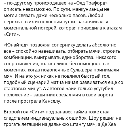
– по-другому происходящее на «Олд Трафорд»
описать невозможно. По сути, манкунианцы не
могли связать даже несколько пасов. Любой
перехват в их исполнении тут же заканчивался
моментальной потерей, которая приводила к атакам
«Сити».
«Юнайтед» позволял сопернику делать абсолютно
все – спокойно навешивать, отбирать мячи, строить
комбинации, выигрывать единоборства. Никакого
сопротивления, только лишь беспомощность в
моментах, когда подопечные Сульшера принимали
мяч. И на это уж никак не повлиял быстрый гол,
подобный сценарий матча начал развиваться еще со
стартовых минут. А автогол Байи только усугубил
положение – защитник срезал мяч в свои ворота
после прострела Канселу.
Второй гол «Сити» под занавес тайма тоже стал
следствием индивидуальных ошибок. Шоу решил не
трогать летящий на дальнюю штангу мяч, а Де Хеа