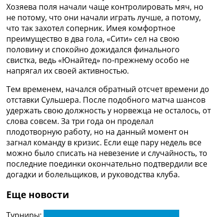
Хозяева поля начали чаще контролировать мяч, но
не потому, что они начали играть лучше, а потому,
что так захотел соперник. Имея комфортное
преимущество в два гола, «Сити» сел на свою
половину и спокойно дожидался финального
свистка, ведь «Юнайтед» по-прежнему особо не
напрягал их своей активностью.
Тем временем, начался обратный отсчет времени до
отставки Сульшера. После подобного матча шансов
удержать свою должность у норвежца не осталось, от
слова совсем. За три года он проделал
плодотворную работу, но на данный момент он
загнал команду в кризис. Если еще пару недель все
можно было списать на невезение и случайность, то
последние поединки окончательно подтвердили все
догадки и болельщиков, и руководства клуба.
Еще новости
Турниры:
Чемпионат Англии по футболу. АПЛ