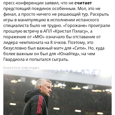
пресс-конференции заявил, что не
считает
Рейтинг ФИФА
предстоящий поединок особенным. Мол, это не
ТВ программа
финал, а просто ничего не решающий тур. Раскрыть
RU
игры в манипуляцию в исполнении испанского
UA
специалиста было не трудно. «Горожане» проиграли
прошлую встречу в АПЛ «Кристал Пэласу», а
Categories
поражение от «МЮ» означало бы отставание от
лидера чемпионата на 8 очков. Поэтому, это
Главная
безусловно был важный матч для «Сити». Но, куда
Новости футбола
более важным он был для «Юнайтед», на чем
Видео
Гвардиола и попытался сыграть.
Трансферы
Новости футбола Украины
Embed from Getty Images
Последние комментарии
Конкурс прогнозов
Логин
Рейтинги
Правила
Коллективный прогноз
Турниры
Чемпионат Мира