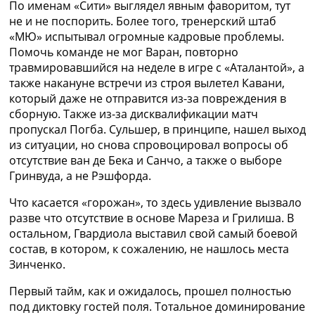
По именам «Сити» выглядел явным фаворитом, тут
не и не поспорить. Более того, тренерский штаб
«МЮ» испытывал огромные кадровые проблемы.
Помочь команде не мог Варан, повторно
травмировавшийся на неделе в игре с «Аталантой», а
также накануне встречи из строя вылетел Кавани,
который даже не отправится из-за повреждения в
сборную. Также из-за дисквалификации матч
пропускал Погба. Сульшер, в принципе, нашел выход
из ситуации, но снова спровоцировал вопросы об
отсутствие ван де Бека и Санчо, а также о выборе
Гринвуда, а не Рэшфорда.
Что касается «горожан», то здесь удивление вызвало
разве что отсутствие в основе Мареза и Грилиша. В
остальном, Гвардиола выставил свой самый боевой
состав, в котором, к сожалению, не нашлось места
Зинченко.
Первый тайм, как и ожидалось, прошел полностью
под диктовку гостей поля. Тотальное доминирование