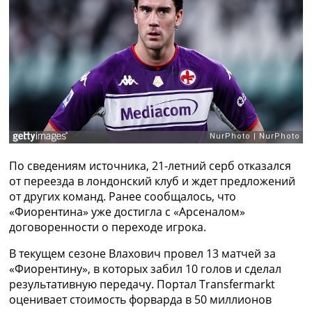
Рейтинг ФИФА
ТВ программа
RU
UA
Categories
Главная
Новости футбола
Видео
По сведениям источника, 21-летний серб отказался
Трансферы
от переезда в лондонский клуб и ждет предложений
Новости футбола Украины
от других команд. Ранее сообщалось, что
Последние комментарии
«Фиорентина» уже достигла с «Арсеналом»
Конкурс прогнозов
договоренности о переходе игрока.
Логин
Рейтинги
В текущем сезоне Влахович провел 13 матчей за
Правила
«Фиорентину», в которых забил 10 голов и сделал
Коллективный прогноз
результативную передачу. Портал Transfermarkt
Турниры
оценивает стоимость форварда в 50 миллионов
Чемпионат Мира