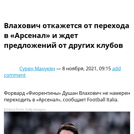
Коллективный прогноз
Турниры
Чемпионат Мира
Влахович откажется от перехода
Украина. Премьер-Лига
Украина. Первая Лига
в «Арсенал» и ждет
Лига Чемпионов
предложений от других клубов
Англия. Премьер Лига
Испания. Ла Лига
Другие Турниры >>>
Таблицы
Сурен Манукян
—
8 ноября, 2021, 09:15
add
Таблицы групп Чемпионата Мира
comment
Украина. Премьер-Лига
Украина. Первая Лига
Лига Чемпионов. Таблицы групп
Форвард «Фиорентины» Душан Влахович не намерен
Англия. Премьер-Лига
переходить в «Арсенал», сообщает Football Italia.
Испания. Ла Лига
Embed from Getty Images
Все таблицы >>>
Рейтинги
Рейтинг стран УЕФА
Рейтинг клубов УЕФА