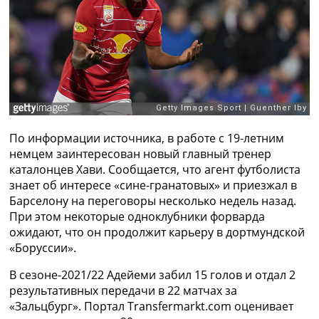
Рейтинг ФИФА
ТВ программа
RU
UA
Categories
Главная
По информации источника, в работе с 19-летним
Новости футбола
немцем заинтересован новый главный тренер
Видео
каталонцев Хави. Сообщается, что агент футболиста
Трансферы
знает об интересе «сине-гранатовых» и приезжал в
Новости футбола Украины
Барселону на переговоры несколько недель назад.
Последние комментарии
При этом некоторые одноклубники форварда
Конкурс прогнозов
ожидают, что он продолжит карьеру в дортмундской
Логин
«Боруссии».
Рейтинги
Правила
В сезоне-2021/22 Адейеми забил 15 голов и отдал 2
Коллективный прогноз
результативных передачи в 22 матчах за
Турниры
«Зальцбург». Портал Transfermarkt.com оценивает
Чемпионат Мира