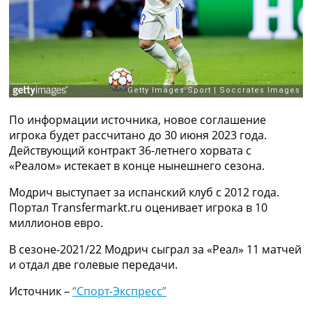
Рейтинг ФИФА
ТВ программа
RU
UA
Categories
По информации источника, новое соглашение
Главная
игрока будет рассчитано до 30 июня 2023 года.
Новости футбола
Действующий контракт 36-летнего хорвата с
Видео
«Реалом» истекает в конце нынешнего сезона.
Трансферы
Новости футбола Украины
Модрич выступает за испанский клуб с 2012 года.
Последние комментарии
Портал Transfermarkt.ru оценивает игрока в 10
Конкурс прогнозов
миллионов евро.
Логин
Рейтинги
В сезоне-2021/22 Модрич сыграл за «Реал» 11 матчей
Правила
и отдал две голевые передачи.
Коллективный прогноз
Источник –
“Спорт-Экспресс”
Турниры
Чемпионат Мира