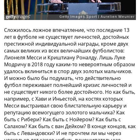
Рейтинг ФИФА
ТВ программа
RU
UA
Сложилось ложное впечатление, что последние 13
лет в футболе не существует личностей, достойных
Categories
престижной индивидуальной награды, кроме двух
самых великих из всех величайших футболистов:
Главная
Лионеля Месси и Криштиану Роналду. Лишь Луке
Новости футбола
Модричу в 2018 году каким-то невероятным образом
Видео
удалось вклиниться в спор двух золотых мальчиков.
Трансферы
И можно было бы подумать, что действительно
Новости футбола Украины
футбол переживает полнейший кризис личностей и
Последние комментарии
не существует никого более достойного. Но как быть,
Конкурс прогнозов
например, с Хави и Иньестой, на костях которых
Логин
Месси выстраивал свою блистательную карьеру и
Рейтинги
репутацию всемогущего золотого мальчика? Как
Правила
быть с Рибери? Как быть с Нойером? Как быть с
Коллективный прогноз
Салахом? Как быть с ван Дейком? В конце концов, как
Турниры
быть с Левандовски? И не прочтем ли мы через
Чемпионат Мира