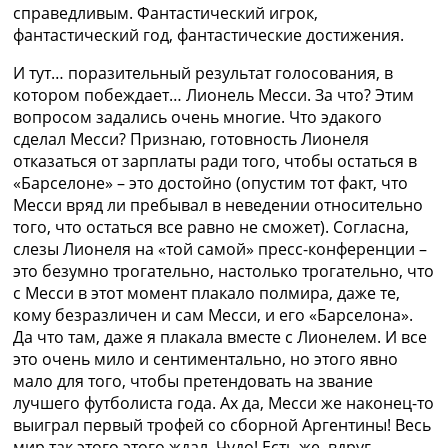
справедливым. Фантастический игрок,
фантастический год, фантастические достижения.
И тут… поразительный результат голосования, в
котором побеждает… Лионель Месси. За что? Этим
вопросом задались очень многие. Что эдакого
сделал Месси? Признаю, готовность Лионеля
отказаться от зарплаты ради того, чтобы остаться в
«Барселоне» – это достойно (опустим тот факт, что
Месси вряд ли пребывал в неведении относительно
того, что остаться все равно не сможет). Согласна,
слезы Лионеля на «той самой» пресс-конференции –
это безумно трогательно, настолько трогательно, что
с Месси в этот момент плакало полмира, даже те,
кому безразличен и сам Месси, и его «Барселона».
Да что там, даже я плакала вместе с Лионелем. И все
это очень мило и сентиментально, но этого явно
мало для того, чтобы претендовать на звание
лучшего футболиста года. Ах да, Месси же наконец-то
выиграл первый трофей со сборной Аргентины! Весь
мир так этого этого ждал. Чудо! Есть же, вдруг