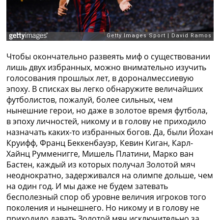
Чтобы окончательно развеять миф о существовании
лишь двух избранных, можно внимательно изучить
голосования прошлых лет, в дороналмессиевую
эпоху. В списках вы легко обнаружите величайших
футболистов, пожалуй, более сильных, чем
нынешние герои, но даже в золотое время футбола,
в эпоху личностей, никому и в голову не приходило
назначать каких-то избранных богов. Да, были Йохан
Круифф, Франц Беккенбауэр, Кевин Киган, Карл-
Хайнц Румменигге, Мишель Платини, Марко ван
Бастен, каждый из которых получал Золотой мяч
неоднократно, задерживался на олимпе дольше, чем
на один год. И мы даже не будем затевать
бесполезный спор об уровне величия игроков того
поколения и нынешнего. Но никому и в голову не
приходило давать Золотой мяч исключительно за