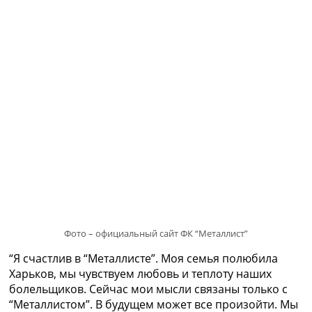
Рейтинг ФИФА
ТВ программа
RU
UA
Categories
Главная
Новости футбола
Видео
Трансферы
Новости футбола Украины
Последние комментарии
Конкурс прогнозов
Логин
Фото – официальный сайт ФК “Металлист”
Рейтинги
“Я счастлив в “Металлисте”. Моя семья полюбила
Правила
Харьков, мы чувствуем любовь и теплоту наших
Коллективный прогноз
болельщиков. Сейчас мои мысли связаны только с
Турниры
“Металлистом”. В будущем может все произойти. Мы
Чемпионат Мира