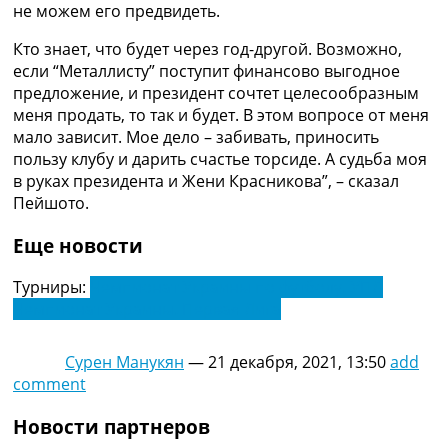
не можем его предвидеть.
Украина. Премьер-Лига
Украина. Первая Лига
Кто знает, что будет через год-другой. Возможно,
Лига Чемпионов
если “Металлисту” поступит финансово выгодное
Англия. Премьер Лига
предложение, и президент сочтет целесообразным
Испания. Ла Лига
меня продать, то так и будет. В этом вопросе от меня
Другие Турниры >>>
мало зависит. Мое дело – забивать, приносить
Таблицы
пользу клубу и дарить счастье торсиде. А судьба моя
Таблицы групп Чемпионата Мира
в руках президента и Жени Красникова”, – сказал
Украина. Премьер-Лига
Пейшото.
Украина. Первая Лига
Лига Чемпионов. Таблицы групп
Еще новости
Англия. Премьер-Лига
Испания. Ла Лига
Турниры:
Чемпионат Украины по футболу. УПЛ
Все таблицы >>>
Чемпионат Украины. Первая Лига
Рейтинги
Рейтинг стран УЕФА
Сурен Манукян
—
21 декабря, 2021, 13:50
add
Рейтинг клубов УЕФА
comment
Рейтинг ФИФА
ТВ программа
Новости партнеров