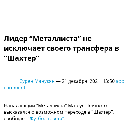
Коллективный прогноз
Турниры
Чемпионат Мира
Украина. Премьер-Лига
Украина. Первая Лига
Лидер “Металлиста” не
Лига Чемпионов
Англия. Премьер Лига
исключает своего трансфера в
Испания. Ла Лига
“Шахтер”
Другие Турниры >>>
Таблицы
Таблицы групп Чемпионата Мира
Украина. Премьер-Лига
Сурен Манукян
—
21 декабря, 2021, 13:50
add
Украина. Первая Лига
comment
Лига Чемпионов. Таблицы групп
Англия. Премьер-Лига
Испания. Ла Лига
Нападающий “Металлиста” Матеус Пейшото
Все таблицы >>>
высказался о возможном переходе в “Шахтер”,
Рейтинги
сообщает
“Футбол газета”
.
Рейтинг стран УЕФА
Рейтинг клубов УЕФА