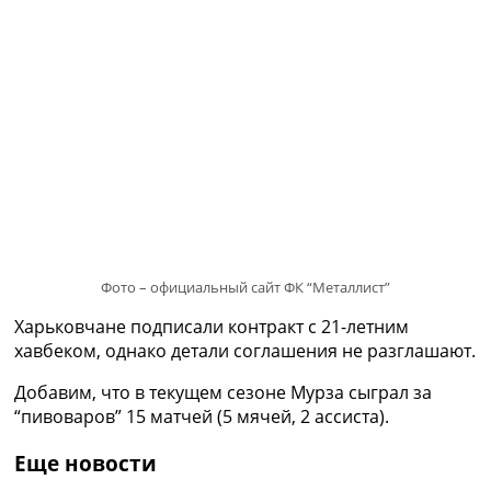
Рейтинг ФИФА
ТВ программа
RU
UA
Categories
Главная
Новости футбола
Видео
Трансферы
Фото – официальный сайт ФК “Металлист”
Новости футбола Украины
Последние комментарии
Харьковчане подписали контракт с 21-летним
Конкурс прогнозов
хавбеком, однако детали соглашения не разглашают.
Логин
Рейтинги
Добавим, что в текущем сезоне Мурза сыграл за
Правила
“пивоваров” 15 матчей (5 мячей, 2 ассиста).
Коллективный прогноз
Турниры
Еще новости
Чемпионат Мира