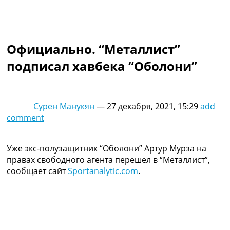
Коллективный прогноз
Турниры
Чемпионат Мира
Украина. Премьер-Лига
Официально. “Металлист”
Украина. Первая Лига
подписал хавбека “Оболони”
Лига Чемпионов
Англия. Премьер Лига
Испания. Ла Лига
Другие Турниры >>>
Сурен Манукян
—
27 декабря, 2021, 15:29
add
Таблицы
comment
Таблицы групп Чемпионата Мира
Украина. Премьер-Лига
Украина. Первая Лига
Уже экс-полузащитник “Оболони” Артур Мурза на
Лига Чемпионов. Таблицы групп
правах свободного агента перешел в “Металлист”,
Англия. Премьер-Лига
сообщает сайт
Sportanalytic.com
.
Испания. Ла Лига
Все таблицы >>>
Рейтинги
Рейтинг стран УЕФА
Рейтинг клубов УЕФА