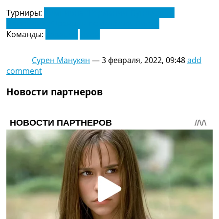
Украина. Премьер-Лига
Турниры:
Чемпионат Германии. Бундеслига
Украина. Первая Лига
Чемпионат Франции по футболу. Лига 1
Лига Чемпионов
Команды:
Бавария
Лион
Англия. Премьер Лига
Испания. Ла Лига
Сурен Манукян
—
3 февраля, 2022, 09:48
add
Другие Турниры >>>
comment
Таблицы
Таблицы групп Чемпионата Мира
Новости партнеров
Украина. Премьер-Лига
Украина. Первая Лига
Лига Чемпионов. Таблицы групп
Англия. Премьер-Лига
Испания. Ла Лига
Все таблицы >>>
Рейтинги
Рейтинг стран УЕФА
Рейтинг клубов УЕФА
Рейтинг ФИФА
ТВ программа