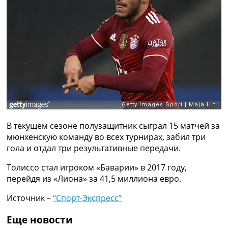
Рейтинг ФИФА
ТВ программа
RU
UA
Categories
Главная
Новости футбола
Видео
Трансферы
В текущем сезоне полузащитник сыграл 15 матчей за
Новости футбола Украины
мюнхенскую команду во всех турнирах, забил три
Последние комментарии
гола и отдал три результативные передачи.
Конкурс прогнозов
Толиссо стал игроком «Баварии» в 2017 году,
Логин
перейдя из «Лиона» за 41,5 миллиона евро.
Рейтинги
Правила
Источник –
“Спорт-Экспресс”
Коллективный прогноз
Турниры
Еще новости
Чемпионат Мира