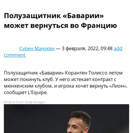
Коллективный прогноз
Турниры
Полузащитник «Баварии»
Чемпионат Мира
может вернуться во Францию
Украина. Премьер-Лига
Украина. Первая Лига
Лига Чемпионов
Англия. Премьер Лига
Сурен Манукян
—
3 февраля, 2022, 09:48
add
Испания. Ла Лига
comment
Другие Турниры >>>
Таблицы
Таблицы групп Чемпионата Мира
Полузащитник «Баварии» Корантен Толиссо летом
Украина. Премьер-Лига
может покинуть клуб. У него истекает контракт с
Украина. Первая Лига
мюнхенским клубом, и игрока хочет вернуть «Лион»,
Лига Чемпионов. Таблицы групп
сообщает L’Equipe.
Англия. Премьер-Лига
Embed from Getty Images
Испания. Ла Лига
Все таблицы >>>
Рейтинги
Рейтинг стран УЕФА
Рейтинг клубов УЕФА