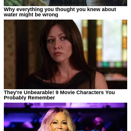
Украина. Премьер-Лига
Украина. Первая Лига
Лига Чемпионов
Англия. Премьер Лига
Испания. Ла Лига
Другие Турниры >>>
Таблицы
Таблицы групп Чемпионата Мира
Украина. Премьер-Лига
Украина. Первая Лига
Лига Чемпионов. Таблицы групп
Англия. Премьер-Лига
Испания. Ла Лига
Все таблицы >>>
Рейтинги
Рейтинг стран УЕФА
Рейтинг клубов УЕФА
Рейтинг ФИФА
ТВ программа