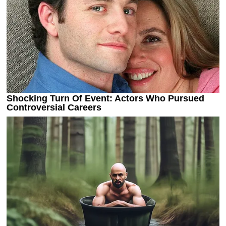
Рейтинг ФИФА
ТВ программа
RU
UA
Categories
Главная
Новости футбола
Видео
Трансферы
Новости футбола Украины
Последние комментарии
Конкурс прогнозов
Логин
Рейтинги
Правила
Коллективный прогноз
Турниры
Чемпионат Мира