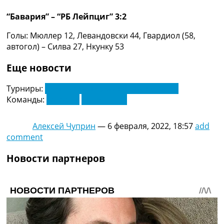
Коллективный прогноз
“Бавария” – “РБ Лейпциг” 3:2
Турниры
Чемпионат Мира
Голы: Мюллер 12, Левандовски 44, Гвардиол (58,
Украина. Премьер-Лига
автогол) – Силва 27, Нкунку 53
Украина. Первая Лига
Лига Чемпионов
Еще новости
Англия. Премьер Лига
Испания. Ла Лига
Турниры:
Чемпионат Германии. Бундеслига
Другие Турниры >>>
Команды:
Бавария
РБ Лейпциг
Таблицы
Таблицы групп Чемпионата Мира
Алексей Чуприн
—
6 февраля, 2022, 18:57
add
Украина. Премьер-Лига
comment
Украина. Первая Лига
Лига Чемпионов. Таблицы групп
Новости партнеров
Англия. Премьер-Лига
Испания. Ла Лига
Все таблицы >>>
Рейтинги
Рейтинг стран УЕФА
Рейтинг клубов УЕФА