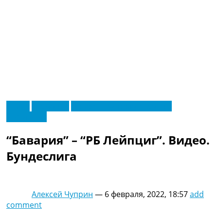
RU
Видео
Германия
Новости футбола Украины
UA
Эксклюзив
Главная
Меню
Новости футбола
“Бавария” – “РБ Лейпциг”. Видео.
Видео
Трансферы
Бундеслига
Новости футбола Украины
Последние комментарии
Конкурс прогнозов
Алексей Чуприн
—
6 февраля, 2022, 18:57
add
Логин
comment
Рейтинги
Правила