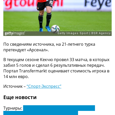
Рейтинг ФИФА
ТВ программа
RU
UA
Categories
По сведениям источника, на 21-летнего турка
Главная
претендует «Арсенал».
Новости футбола
Видео
В текущем сезоне Кекчю провел 33 матча, в которых
Трансферы
забил 5 голов и сделал 6 результативных передач.
Новости футбола Украины
Портал Transfermarkt оценивает стоимость игрока в
Последние комментарии
14 млн евро.
Конкурс прогнозов
Логин
Источник –
“Спорт-Экспресс”
Рейтинги
Правила
Еще новости
Коллективный прогноз
Турниры
Турниры:
Чемпионат Англии по футболу. АПЛ
Чемпионат Мира
Чемпионат Нидерландов. Эредивизи