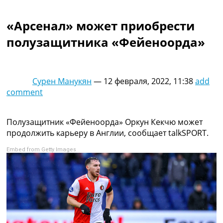
Коллективный прогноз
Турниры
«Арсенал» может приобрести
Чемпионат Мира
полузащитника «Фейеноорда»
Украина. Премьер-Лига
Украина. Первая Лига
Лига Чемпионов
Англия. Премьер Лига
Сурен Манукян
—
12 февраля, 2022, 11:38
add
Испания. Ла Лига
comment
Другие Турниры >>>
Таблицы
Таблицы групп Чемпионата Мира
Полузащитник «Фейеноорда» Оркун Кекчю может
Украина. Премьер-Лига
продолжить карьеру в Англии, сообщает talkSPORT.
Украина. Первая Лига
Embed from Getty Images
Лига Чемпионов. Таблицы групп
Англия. Премьер-Лига
Испания. Ла Лига
Все таблицы >>>
Рейтинги
Рейтинг стран УЕФА
Рейтинг клубов УЕФА