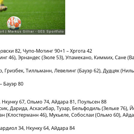
довски 82, Чупо-Мотинг 90+1 – Хргота 42
нг 46), Эрнандес (Зюле 53), Упамекано, Киммих, Сане (Ва
 Гризбек, Тилльманн, Левелинг (Бауэр 62), Дудцяк (Нильс
– Бауэр 80
, Нкунку 67, Ольмо 74, Айдара 81, Поульсен 88
к, Дарида, Аскасибар, Тузар, Бельфодиль (Зельке 76), Йо
н (Клостерманн 46), Мукьеле, Собослаи (Ольмо 60), Айда
вардиол 34, Нкунку 64, Айдара 84