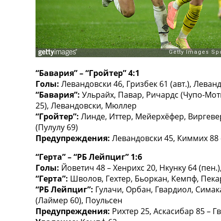
ТВ программа
RU
UA
Categories
“Бавария” – “Гройтер” 4:1
Главная
Голы:
Левандовски 46, Гризбек 61 (авт.), Леван
Новости футбола
“Бавария”:
Ульрайх, Павар, Ричардс (Чупо-Моти
Видео
25), Левандовски, Мюллер
Трансферы
“Гройтер”:
Линде, Иттер, Мейерхёфер, Виргевер,
Новости футбола Украины
(Пулулу 69)
Последние комментарии
Предупреждения:
Левандовски 45, Киммих 88 
Конкурс прогнозов
Логин
“Герта” – “РБ Лейпциг” 1:6
Рейтинги
Голы:
Йоветич 48 – Хенрихс 20, Нкунку 64 (пен.)
Правила
“Герта”:
Шволов, Гехтер, Бьоркан, Кемпф, Пекари
Коллективный прогноз
“РБ Лейпциг”:
Гулачи, Орбан, Гвардиол, Симака
Турниры
(Лаймер 60), Поульсен
Чемпионат Мира
Предупреждения:
Рихтер 25, Аскасибар 85 – Г
Украина. Премьер-Лига