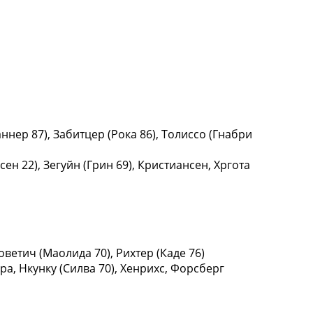
ннер 87), Забитцер (Рока 86), Толиссо (Гнабри
ен 22), Зегуйн (Грин 69), Кристиансен, Хргота
ветич (Маолида 70), Рихтер (Каде 76)
ра, Нкунку (Силва 70), Хенрихс, Форсберг