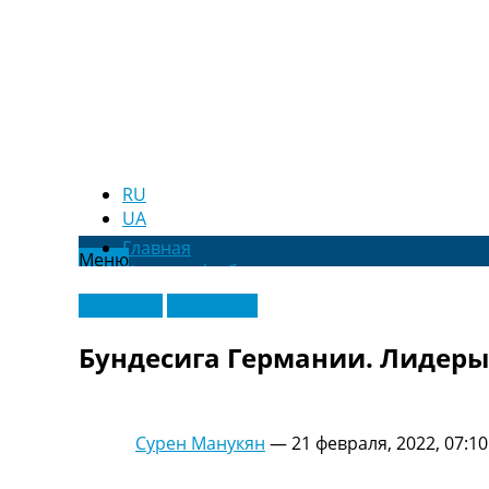
RU
UA
Главная
Меню
Новости футбола
Видео
Германия
Эксклюзив
Трансферы
Новости футбола Украины
Бундесига Германии. Лидеры 
Последние комментарии
Конкурс прогнозов
Логин
Рейтинги
Сурен Манукян
—
21 февраля, 2022, 07:10
Правила
Коллективный прогноз