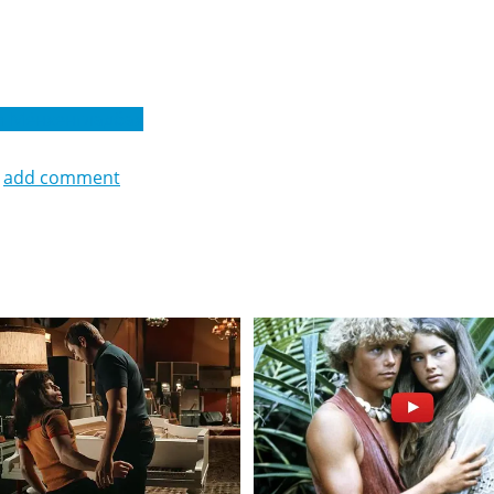
я Мёнхенгладбах
add comment