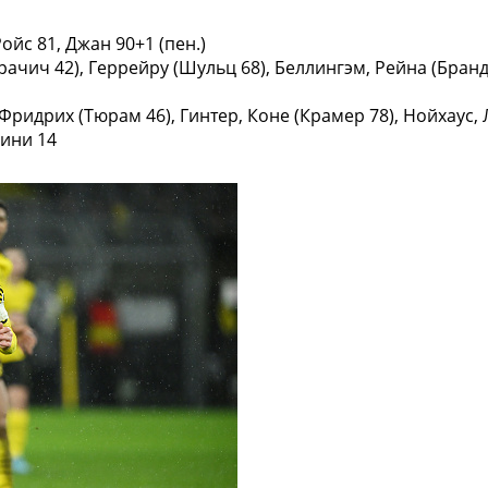
ойс 81, Джан 90+1 (пен.)
ачич 42), Геррейру (Шульц 68), Беллингэм, Рейна (Брандт
ридрих (Тюрам 46), Гинтер, Коне (Крамер 78), Нойхаус, 
аини 14