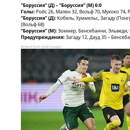
“Боруссия” (Д) – “Боруссия” (М) 6:0
Турниры
Голы:
Ройс 26, Мален 32, Вольф 70, Мукоко 74, Р
Чемпионат Мира
“Боруссия” (Д):
Кобель, Хуммельс, Загаду (Понгр
Украина. Премьер-Лига
(Вольф 68)
Украина. Первая Лига
“Боруссия” (М):
Зоммер, Бенсебаини, Эльведи, Ф
Лига Чемпионов
Предупреждения:
Загаду 12, Дауд 35 – Бенсеб
Англия. Премьер Лига
Испания. Ла Лига
Embed from Getty Images
Другие Турниры >>>
Таблицы
Таблицы групп Чемпионата Мира
Украина. Премьер-Лига
Украина. Первая Лига
Лига Чемпионов. Таблицы групп
Англия. Премьер-Лига
Испания. Ла Лига
Все таблицы >>>
Рейтинги
Рейтинг стран УЕФА
Рейтинг клубов УЕФА
Рейтинг ФИФА