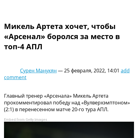
Коллективный прогноз
Турниры
Чемпионат Мира
Микель Артета хочет, чтобы
Украина. Премьер-Лига
Украина. Первая Лига
«Арсенал» боролся за место в
Лига Чемпионов
топ-4 АПЛ
Англия. Премьер Лига
Испания. Ла Лига
Другие Турниры >>>
Таблицы
Сурен Манукян
—
25 февраля, 2022, 14:01
add
Таблицы групп Чемпионата Мира
comment
Украина. Премьер-Лига
Украина. Первая Лига
Лига Чемпионов. Таблицы групп
Главный тренер «Арсенала» Микель Артета
Англия. Премьер-Лига
прокомментировал победу над «Вулверхэмптоном»
Испания. Ла Лига
(2:1) в перенесенном матче 20-го тура АПЛ.
Все таблицы >>>
Embed from Getty Images
Рейтинги
Рейтинг стран УЕФА
Рейтинг клубов УЕФА