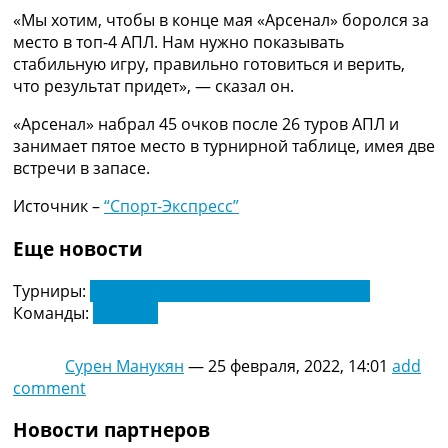
Украина. Премьер-Лига
«Мы хотим, чтобы в конце мая «Арсенал» боролся за
Украина. Первая Лига
место в топ-4 АПЛ. Нам нужно показывать
Лига Чемпионов
стабильную игру, правильно готовиться и верить,
Англия. Премьер Лига
что результат придет», — сказал он.
Испания. Ла Лига
«Арсенал» набрал 45 очков после 26 туров АПЛ и
Другие Турниры >>>
занимает пятое место в турнирной таблице, имея две
Таблицы
встречи в запасе.
Таблицы групп Чемпионата Мира
Украина. Премьер-Лига
Источник –
“Спорт-Экспресс”
Украина. Первая Лига
Лига Чемпионов. Таблицы групп
Еще новости
Англия. Премьер-Лига
Испания. Ла Лига
Турниры:
Чемпионат Англии по футболу. АПЛ
Все таблицы >>>
Команды:
Арсенал
Рейтинги
Рейтинг стран УЕФА
Сурен Манукян
—
25 февраля, 2022, 14:01
add
Рейтинг клубов УЕФА
comment
Рейтинг ФИФА
ТВ программа
Новости партнеров