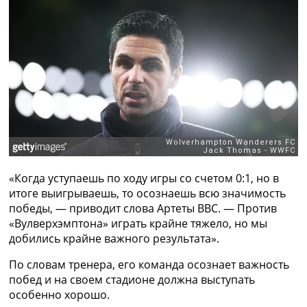
Рейтинг ФИФА
ТВ программа
RU
UA
Categories
Главная
Новости футбола
Видео
Трансферы
«Когда уступаешь по ходу игры со счетом 0:1, но в
Новости футбола Украины
итоге выигрываешь, то осознаешь всю значимость
Последние комментарии
победы, — приводит слова Артеты BBC. — Против
Конкурс прогнозов
«Вулверхэмптона» играть крайне тяжело, но мы
Логин
добились крайне важного результата».
Рейтинги
Правила
По словам тренера, его команда осознает важность
Коллективный прогноз
побед и на своем стадионе должна выступать
Турниры
особенно хорошо.
Чемпионат Мира