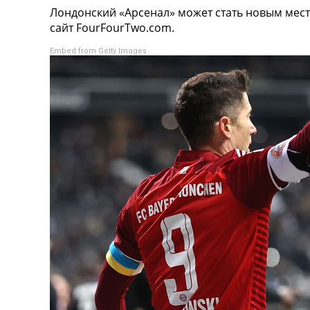
Лондонский «Арсенал» может стать новым мес
Турниры
сайт FourFourTwo.com.
Чемпионат Мира
Украина. Премьер-Лига
Embed from Getty Images
Украина. Первая Лига
Лига Чемпионов
Англия. Премьер Лига
Испания. Ла Лига
Другие Турниры >>>
Таблицы
Таблицы групп Чемпионата Мира
Украина. Премьер-Лига
Украина. Первая Лига
Лига Чемпионов. Таблицы групп
Англия. Премьер-Лига
Испания. Ла Лига
Все таблицы >>>
Рейтинги
Рейтинг стран УЕФА
Рейтинг клубов УЕФА
Рейтинг ФИФА