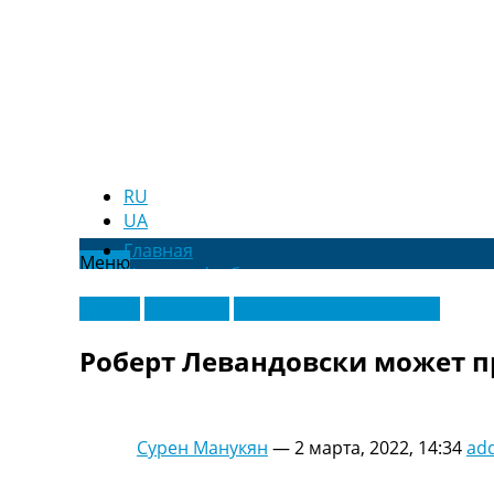
RU
UA
Главная
Меню
Новости футбола
Видео
Англия
Германия
Футбольные трансферы
Трансферы
Новости футбола Украины
Роберт Левандовски может п
Последние комментарии
Конкурс прогнозов
Логин
Рейтинги
Сурен Манукян
—
2 марта, 2022, 14:34
ad
Правила
Коллективный прогноз