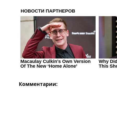
Украина. Первая Лига
Лига Чемпионов
Англия. Премьер Лига
Испания. Ла Лига
Другие Турниры >>>
Таблицы
Таблицы групп Чемпионата Мира
Украина. Премьер-Лига
Украина. Первая Лига
Лига Чемпионов. Таблицы групп
Англия. Премьер-Лига
Испания. Ла Лига
Все таблицы >>>
Рейтинги
Комментарии:
Рейтинг стран УЕФА
Рейтинг клубов УЕФА
Рейтинг ФИФА
ТВ программа