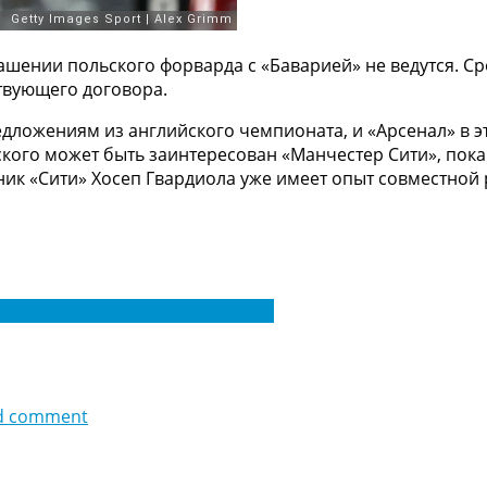
ении польского форварда с «Баварией» не ведутся. Срок
твующего договора.
едложениям из английского чемпионата, и «Арсенал» в э
вского может быть заинтересован «Манчестер Сити», по
авник «Сити» Хосеп Гвардиола уже имеет опыт совместной
емпионат Германии. Бундеслига
d comment