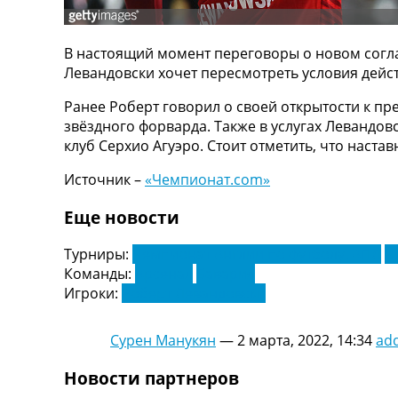
ТВ программа
RU
В настоящий момент переговоры о новом соглаш
UA
Левандовски хочет пересмотреть условия дейс
Categories
Ранее Роберт говорил о своей открытости к пр
звёздного форварда. Также в услугах Левандо
Главная
клуб Серхио Агуэро. Стоит отметить, что наст
Новости футбола
Видео
Источник –
«Чемпионат.com»
Трансферы
Еще новости
Новости футбола Украины
Последние комментарии
Турниры:
Чемпионат Англии по футболу. АПЛ
Ч
Конкурс прогнозов
Команды:
Арсенал
Бавария
Логин
Игроки:
Роберт Левандовски
Рейтинги
Правила
Коллективный прогноз
Сурен Манукян
—
2 марта, 2022, 14:34
ad
Турниры
Чемпионат Мира
Новости партнеров
Украина. Премьер-Лига