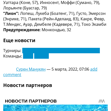
Уаттара (Коне, 57), Инносент, Моффи (Сумано, 79),
Украина. Премьер-Лига
Лорьянте (Буасгар, 79)
Украина. Первая Лига
“Лион”:
Лопеш, Лукеба (Боатенг, 71), Густо, Эмерсон
Лига Чемпионов
(Энрике, 71), Пакета (Рейн-Аделаид, 83), Какре, Февр,
Англия. Премьер Лига
Т.Мендес, Ауар, Дембеле (Кадевере, 71), Токо Экамби
Испания. Ла Лига
Предупреждение:
Монкондью, 32
Другие Турниры >>>
Таблицы
Еще новости
Таблицы групп Чемпионата Мира
Украина. Премьер-Лига
Турниры:
Чемпионат Франции по футболу. Лига 1
Украина. Первая Лига
Команды:
Лион
Лорьен
Лига Чемпионов. Таблицы групп
Англия. Премьер-Лига
Сурен Манукян
—
5 марта, 2022, 07:06
add
Испания. Ла Лига
comment
Все таблицы >>>
Рейтинги
Новости партнеров
Рейтинг стран УЕФА
Рейтинг клубов УЕФА
Рейтинг ФИФА
ТВ программа