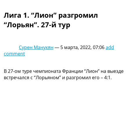
Коллективный прогноз
Турниры
Лига 1. “Лион” разгромил
Чемпионат Мира
“Лорьян”. 27-й тур
Украина. Премьер-Лига
Украина. Первая Лига
Лига Чемпионов
Англия. Премьер Лига
Сурен Манукян
—
5 марта, 2022, 07:06
add
Испания. Ла Лига
comment
Другие Турниры >>>
Таблицы
Таблицы групп Чемпионата Мира
В 27-ом туре чемпионата Франции “Лион” на выезде
Украина. Премьер-Лига
встречался с “Лорьяном” и разгромил его – 4:1.
Украина. Первая Лига
Лига Чемпионов. Таблицы групп
Англия. Премьер-Лига
Испания. Ла Лига
Все таблицы >>>
Рейтинги
Рейтинг стран УЕФА
Рейтинг клубов УЕФА