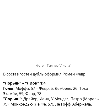
Рейтинг ФИФА
ТВ программа
RU
UA
Categories
Главная
Новости футбола
Видео
Трансферы
Новости футбола Украины
Фото – Твиттер “Лиона”
Последние комментарии
Конкурс прогнозов
В состав гостей дубль оформил Ромен Февр.
Логин
“Лорьян” – “Лион” 1:4
Рейтинги
Голы:
Моффи, 57 – Февр, 5, Дембеле, 26, Токо
Правила
Экамби, 59, Февр, 78
Коллективный прогноз
“Лорьян”:
Дрейер, Йенц, У.Мендес, Петро (Морель,
Турниры
79), Монкондью (Ле Фе, 57), Ле Гофф, Абержель,
Чемпионат Мира