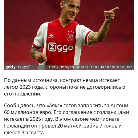
Рейтинг ФИФА
ТВ программа
RU
UA
Categories
Главная
Новости футбола
Видео
Трансферы
По данным источника, контракт немца истекает
Новости футбола Украины
летом 2023 года, стороны пока не договорились о
Последние комментарии
его продлении.
Конкурс прогнозов
Логин
Сообщалось, что «Аякс» готов запросить за Антони
Рейтинги
60 миллионов евро. Его соглашение с голландцами
Правила
истекает в 2025 году. В этом сезоне чемпионата
Коллективный прогноз
Голландии он провел 20 матчей, забив 7 голов и
Турниры
сделав 3 ассиста.
Чемпионат Мира