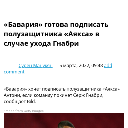
Коллективный прогноз
Турниры
Чемпионат Мира
«Бавария» готова подписать
Украина. Премьер-Лига
Украина. Первая Лига
полузащитника «Аякса» в
Лига Чемпионов
случае ухода Гнабри
Англия. Премьер Лига
Испания. Ла Лига
Другие Турниры >>>
Таблицы
Сурен Манукян
—
5 марта, 2022, 09:48
add
Таблицы групп Чемпионата Мира
comment
Украина. Премьер-Лига
Украина. Первая Лига
Лига Чемпионов. Таблицы групп
«Бавария» хочет подписать полузащитника «Аякса»
Англия. Премьер-Лига
Антони, если команду покинет Серж Гнабри,
Испания. Ла Лига
сообщает Bild.
Все таблицы >>>
Embed from Getty Images
Рейтинги
Рейтинг стран УЕФА
Рейтинг клубов УЕФА