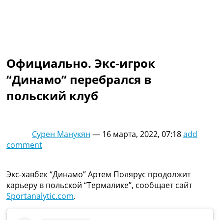
Коллективный прогноз
Турниры
Чемпионат Мира
Украина. Премьер-Лига
Украина. Первая Лига
Официально. Экс-игрок
Лига Чемпионов
Англия. Премьер Лига
“Динамо” перебрался в
Испания. Ла Лига
польский клуб
Другие Турниры >>>
Таблицы
Таблицы групп Чемпионата Мира
Украина. Премьер-Лига
Сурен Манукян
—
16 марта, 2022, 07:18
add
Украина. Первая Лига
comment
Лига Чемпионов. Таблицы групп
Англия. Премьер-Лига
Испания. Ла Лига
Экс-хавбек “Динамо” Артем Полярус продолжит
Все таблицы >>>
карьеру в польской “Термалике”, сообщает сайт
Рейтинги
Sportanalytic.com
.
Рейтинг стран УЕФА
Рейтинг клубов УЕФА