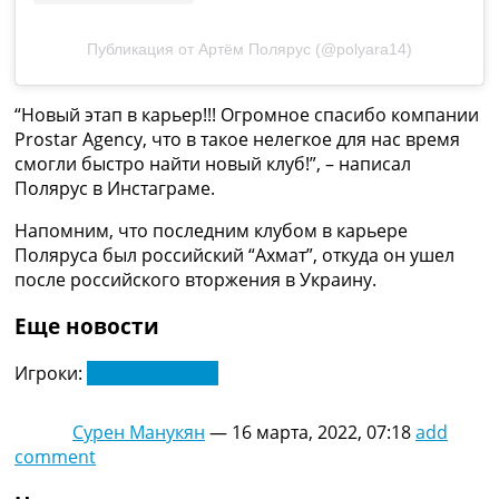
Украина. Премьер-Лига
Украина. Первая Лига
Публикация от Артём Полярус (@polyara14)
Лига Чемпионов
Англия. Премьер Лига
“Новый этап в карьер!!! Огромное спасибо компании
Испания. Ла Лига
Prostar Agency, что в такое нелегкое для нас время
Другие Турниры >>>
смогли быстро найти новый клуб!”, – написал
Таблицы
Полярус в Инстаграме.
Таблицы групп Чемпионата Мира
Украина. Премьер-Лига
Напомним, что последним клубом в карьере
Украина. Первая Лига
Поляруса был российский “Ахмат”, откуда он ушел
Лига Чемпионов. Таблицы групп
после российского вторжения в Украину.
Англия. Премьер-Лига
Испания. Ла Лига
Еще новости
Все таблицы >>>
Рейтинги
Игроки:
Артем Полярус
Рейтинг стран УЕФА
Рейтинг клубов УЕФА
Сурен Манукян
—
16 марта, 2022, 07:18
add
Рейтинг ФИФА
comment
ТВ программа