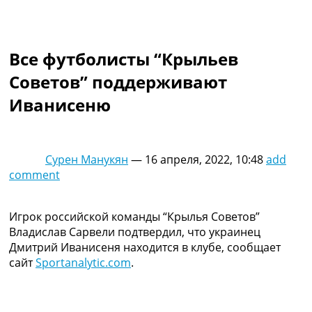
Коллективный прогноз
Турниры
Чемпионат Мира
Все футболисты “Крыльев
Украина. Премьер-Лига
Украина. Первая Лига
Советов” поддерживают
Лига Чемпионов
Иванисеню
Англия. Премьер Лига
Испания. Ла Лига
Другие Турниры >>>
Таблицы
Сурен Манукян
—
16 апреля, 2022, 10:48
add
Таблицы групп Чемпионата Мира
comment
Украина. Премьер-Лига
Украина. Первая Лига
Лига Чемпионов. Таблицы групп
Игрок российской команды “Крылья Советов”
Англия. Премьер-Лига
Владислав Сарвели подтвердил, что украинец
Испания. Ла Лига
Дмитрий Иванисеня находится в клубе, сообщает
Все таблицы >>>
сайт
Sportanalytic.com
.
Рейтинги
Рейтинг стран УЕФА
Рейтинг клубов УЕФА