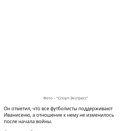
Рейтинг ФИФА
ТВ программа
RU
UA
Categories
Главная
Новости футбола
Видео
Трансферы
Новости футбола Украины
Последние комментарии
Конкурс прогнозов
Логин
Фото – “Спорт-Экспресс”
Рейтинги
Он отметил, что все футболисты поддерживают
Правила
Иванисеню, а отношение к нему не изменилось
Коллективный прогноз
после начала войны.
Турниры
Чемпионат Мира