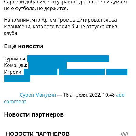
Сарвели добавил, что украинец расстроен и думает
Украина. Премьер-Лига
не о футболе, но держится.
Украина. Первая Лига
Лига Чемпионов
Напомним, что Артем Громов цитировал слова
Англия. Премьер Лига
Иванисени, которого вроде бы не отпускают из
Испания. Ла Лига
клуба.
Другие Турниры >>>
Таблицы
Еще новости
Таблицы групп Чемпионата Мира
Украина. Премьер-Лига
Турниры:
Чемпионат России. Премьер-Лига
Украина. Первая Лига
Команды:
Крылья Советов
Лига Чемпионов. Таблицы групп
Игроки:
Артем Громов
Владислав Сарвели
Дмитрий
Англия. Премьер-Лига
Иванисеня
Испания. Ла Лига
Все таблицы >>>
Сурен Манукян
—
16 апреля, 2022, 10:48
add
Рейтинги
comment
Рейтинг стран УЕФА
Рейтинг клубов УЕФА
Новости партнеров
Рейтинг ФИФА
ТВ программа