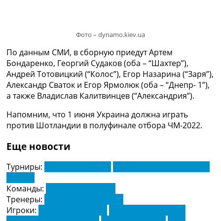
Рейтинг ФИФА
ТВ программа
RU
Фото – dynamo.kiev.ua
UA
По данным СМИ, в сборную приедут Артем
Бондаренко, Георгий Судаков (оба – “Шахтер”),
Categories
Андрей Тотовицкий (“Колос”), Егор Назарина (“Заря”),
Александр Сваток и Егор Ярмолюк (оба – “Днепр- 1”),
Главная
а также Владислав Калитвинцев (“Александрия”).
Новости футбола
Видео
Напомним, что 1 июня Украина должна играть
Трансферы
против Шотландии в полуфинале отбора ЧМ-2022.
Новости футбола Украины
Последние комментарии
Еще новости
Конкурс прогнозов
Логин
Турниры:
Чемпионат Мира
Чемпионат Мира. Отбор.
Рейтинги
Европа
Правила
Команды:
Сборная Украины
Коллективный прогноз
Тренеры:
Александр Петраков
Турниры
Игроки:
Александр Сваток
Андрей Тотовицкий
Чемпионат Мира