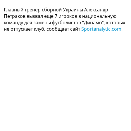
Коллективный прогноз
Главный тренер сборной Украины Александр
Турниры
Петраков вызвал еще 7 игроков в национальную
Чемпионат Мира
команду для замены футболистов “Динамо”, которых
Украина. Премьер-Лига
не отпускает клуб, сообщает сайт
Sportanalytic.com
.
Украина. Первая Лига
Лига Чемпионов
Англия. Премьер Лига
Испания. Ла Лига
Другие Турниры >>>
Таблицы
Таблицы групп Чемпионата Мира
Украина. Премьер-Лига
Украина. Первая Лига
Лига Чемпионов. Таблицы групп
Англия. Премьер-Лига
Испания. Ла Лига
Все таблицы >>>
Рейтинги
Рейтинг стран УЕФА
Рейтинг клубов УЕФА