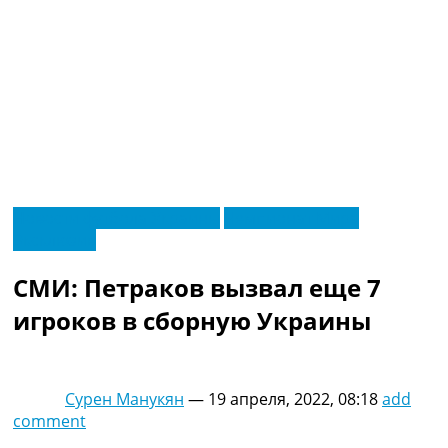
RU
Новости футбола Украины
Чемпионат Мира
UA
Эксклюзив
Главная
Меню
Новости футбола
СМИ: Петраков вызвал еще 7
Видео
Трансферы
игроков в сборную Украины
Новости футбола Украины
Последние комментарии
Конкурс прогнозов
Сурен Манукян
—
19 апреля, 2022, 08:18
add
Логин
comment
Рейтинги
Правила