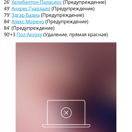
26′
Хелибелтон Паласиос
(Предупреждение)
Рейтинг ФИФА
49′
Андрес Гуардадо
(Предупреждение)
ТВ программа
79′
Эдгар Бадиа
(Предупреждение)
RU
84′
Алекс Морено
(Предупреждение)
UA
84′
(Предупреждение)
90’+3
Пол Акуоку
(Удаление, прямая красная)
Categories
Главная
Новости футбола
Видео
Трансферы
Новости футбола Украины
Последние комментарии
Конкурс прогнозов
Логин
Рейтинги
Правила
Коллективный прогноз
Турниры
Чемпионат Мира