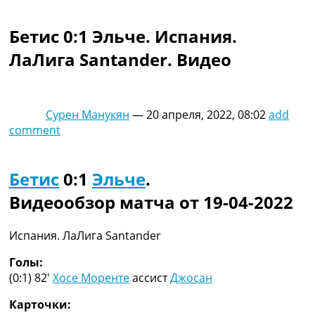
Коллективный прогноз
Турниры
Бетис 0:1 Эльче. Испания.
Чемпионат Мира
ЛаЛига Santander. Видео
Украина. Премьер-Лига
Украина. Первая Лига
Лига Чемпионов
Англия. Премьер Лига
Сурен Манукян
—
20 апреля, 2022, 08:02
add
Испания. Ла Лига
comment
Другие Турниры >>>
Таблицы
Таблицы групп Чемпионата Мира
Бетис
0:1
Эльче
.
Украина. Премьер-Лига
Видеообзор матча от 19-04-2022
Украина. Первая Лига
Лига Чемпионов. Таблицы групп
Англия. Премьер-Лига
Испания. ЛаЛига Santander
Испания. Ла Лига
Все таблицы >>>
Голы:
Рейтинги
(0:1) 82′
Хосе Моренте
ассист
Джосан
Рейтинг стран УЕФА
Карточки:
Рейтинг клубов УЕФА