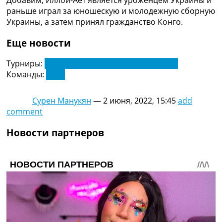
Украина. Премьер-Лига
раньше играл за юношескую и молодежную сборную
Украина. Первая Лига
Украины, а затем принял гражданство Конго.
Лига Чемпионов
Англия. Премьер Лига
Еще новости
Испания. Ла Лига
Другие Турниры >>>
Турниры:
Чемпионат России. Премьер-Лига
Таблицы
Команды:
Урал
Таблицы групп Чемпионата Мира
Украина. Премьер-Лига
Сурен Манукян
—
2 июня, 2022, 15:45
add
Украина. Первая Лига
comment
Лига Чемпионов. Таблицы групп
Англия. Премьер-Лига
Новости партнеров
Испания. Ла Лига
Все таблицы >>>
Рейтинги
Рейтинг стран УЕФА
Рейтинг клубов УЕФА
Рейтинг ФИФА
ТВ программа