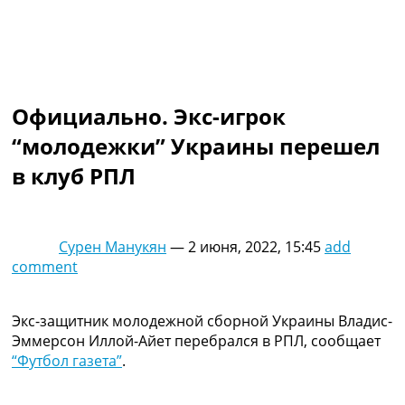
Коллективный прогноз
Турниры
Чемпионат Мира
Украина. Премьер-Лига
Украина. Первая Лига
Официально. Экс-игрок
Лига Чемпионов
Англия. Премьер Лига
“молодежки” Украины перешел
Испания. Ла Лига
в клуб РПЛ
Другие Турниры >>>
Таблицы
Таблицы групп Чемпионата Мира
Украина. Премьер-Лига
Сурен Манукян
—
2 июня, 2022, 15:45
add
Украина. Первая Лига
comment
Лига Чемпионов. Таблицы групп
Англия. Премьер-Лига
Испания. Ла Лига
Экс-защитник молодежной сборной Украины Владис-
Все таблицы >>>
Эммерсон Иллой-Айет перебрался в РПЛ, сообщает
Рейтинги
“Футбол газета”
.
Рейтинг стран УЕФА
Рейтинг клубов УЕФА