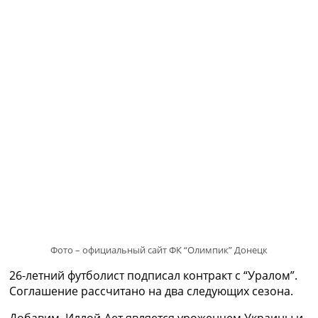
Рейтинг ФИФА
ТВ программа
RU
UA
Categories
Главная
Новости футбола
Видео
Трансферы
Новости футбола Украины
Последние комментарии
Конкурс прогнозов
Логин
Рейтинги
Фото – официальный сайт ФК “Олимпик” Донецк
Правила
26-летний футболист подписал контракт с “Уралом”.
Коллективный прогноз
Соглашение рассчитано на два следующих сезона.
Турниры
Чемпионат Мира
Добавим, Иллой-Ает является уроженцем Украины и