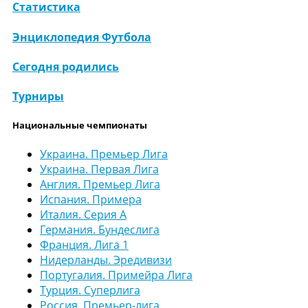
Статистика
Энциклопедия Футбола
Сегодня родились
Турниры
Национальные чемпионаты
Украина. Премьер Лига
Украина. Первая Лига
Англия. Премьер Лига
Испания. Примера
Италия. Серия А
Германия. Бундеслига
Франция. Лига 1
Нидерланды. Эредивизи
Португалия. Примейра Лига
Турция. Суперлига
Россия. Премьер-лига