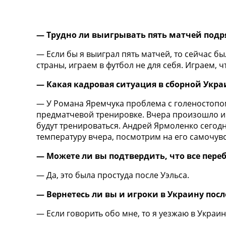
ТВ программа
RU
— Трудно ли выигрывать пять матчей подря
UA
— Если бы я выиграл пять матчей, то сейчас б
Categories
страны, играем в футбол не для себя. Играем
Главная
— Какая кадровая ситуация в сборной Укр
Новости футбола
Видео
— У Романа Яремчука проблема с голеностопом,
Трансферы
предматчевой тренировке. Вчера произошло и
Новости футбола Украины
будут тренироваться. Андрей Ярмоленко сегодн
Последние комментарии
температуру вчера, посмотрим на его самочувс
Конкурс прогнозов
— Можете ли вы подтвердить, что все пере
Логин
Рейтинги
— Да, это была простуда после Уэльса.
Правила
Коллективный прогноз
— Вернетесь ли вы и игроки в Украину пос
Турниры
Чемпионат Мира
— Если говорить обо мне, то я уезжаю в Украин
Украина. Премьер-Лига