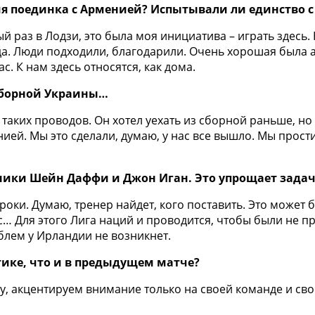
емя поединка с Арменией? Испытывали ли единство
ый раз в Лодзи, это была моя инициатива – играть здес
ода. Люди подходили, благодарили. Очень хорошая была
с. К нам здесь относятся, как дома.
 сборной Украины…
таких проводов. Он хотел уехать из сборной раньше, но я
нией. Мы это сделали, думаю, у нас все вышло. Мы прос
ики Шейн Даффи и Джон Иган. Это упрощает задач
оки. Думаю, тренер найдет, кого поставить. Это может 
… Для этого Лига наций и проводится, чтобы были не пр
блем у Ирландии не возникнет.
тике, что и в предыдущем матче?
у, акцентируем внимание только на своей команде и свое