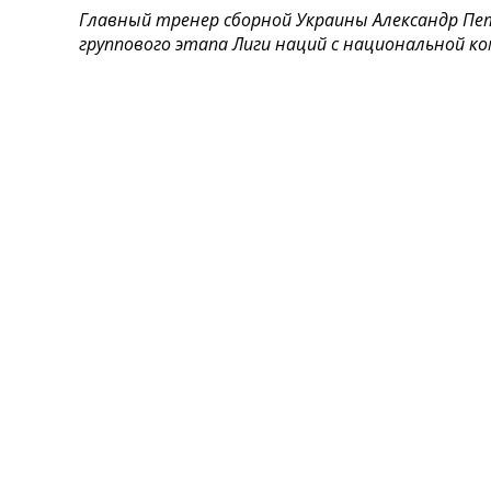
Главный тренер сборной Украины Александр Пет
Турниры
группового этапа Лиги наций с национальной 
Чемпионат Мира
Украина. Премьер-Лига
Украина. Первая Лига
Лига Чемпионов
Англия. Премьер Лига
Испания. Ла Лига
Другие Турниры >>>
Таблицы
Таблицы групп Чемпионата Мира
Украина. Премьер-Лига
Украина. Первая Лига
Лига Чемпионов. Таблицы групп
Англия. Премьер-Лига
Испания. Ла Лига
Все таблицы >>>
Рейтинги
Рейтинг стран УЕФА
Рейтинг клубов УЕФА
Рейтинг ФИФА