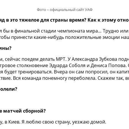
Фото – официальный сайт УАФ
д в это тяжелое для страны время? Как к этому отн
ыл бы в финальной стадии чемпионата мира… Трудно или 
, чтобы принести какие-нибудь положительные эмоции н
аины?
 сейчас поедем делать МРТ. У Александра Зубкова подня
гровое столкновение Эдуарда Соболя и Дениса Попова.
я будет тренироваться. Вчера он сам попросил, он кап
твие. Вся команда понемногу переболела. Скажем так, в
болели?
ле матчей сборной?
у, в Киев. Я люблю свою страну, уезжаю домой.