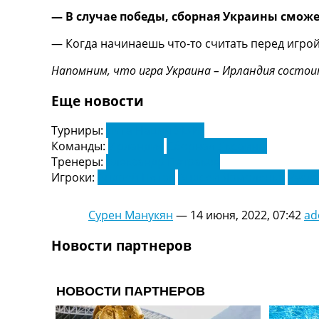
— В случае победы, сборная Украины сможет
— Когда начинаешь что-то считать перед игрой,
Напомним, что игра Украина – Ирландия состоитс
Еще новости
Турниры:
Лига Наций УЕФА
Команды:
Ирландия
Сборная Украины
Тренеры:
Александр Петраков
Игроки:
Андрей Пятов
Андрей Ярмоленко
Русл
Сурен Манукян
—
14 июня, 2022, 07:42
ad
Новости партнеров