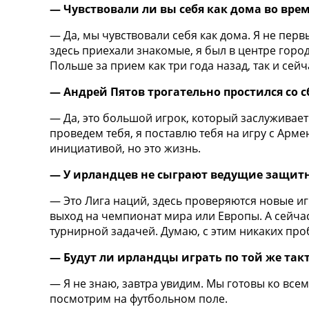
— Чувствовали ли вы себя как дома во вр
Украина. Первая Лига
Лига Чемпионов
— Да, мы чувствовали себя как дома. Я не перв
Англия. Премьер Лига
здесь приехали знакомые, я был в центре гор
Испания. Ла Лига
Польше за прием как три года назад, так и сейча
Другие Турниры >>>
Таблицы
— Андрей Пятов трогательно простился со
Таблицы групп Чемпионата Мира
— Да, это большой игрок, который заслуживает 
Украина. Премьер-Лига
проведем тебя, я поставлю тебя на игру с Арме
Украина. Первая Лига
инициативой, но это жизнь.
Лига Чемпионов. Таблицы групп
Англия. Премьер-Лига
— У ирландцев не сыграют ведущие защитн
Испания. Ла Лига
Все таблицы >>>
— Это Лига наций, здесь проверяются новые игр
Рейтинги
выход на чемпионат мира или Европы. А сейчас
Рейтинг стран УЕФА
турнирной задачей. Думаю, с этим никаких про
Рейтинг клубов УЕФА
Рейтинг ФИФА
— Будут ли ирландцы играть по той же так
ТВ программа
— Я не знаю, завтра увидим. Мы готовы ко всем
посмотрим на футбольном поле.