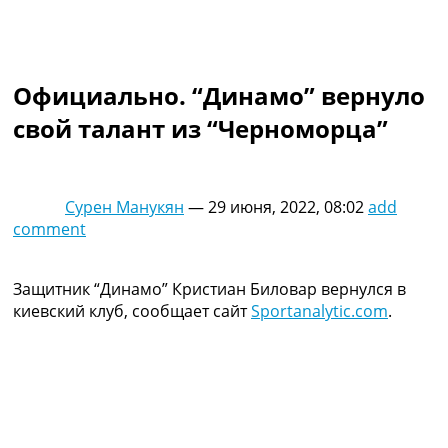
Коллективный прогноз
Турниры
Чемпионат Мира
Украина. Премьер-Лига
Официально. “Динамо” вернуло
Украина. Первая Лига
свой талант из “Черноморца”
Лига Чемпионов
Англия. Премьер Лига
Испания. Ла Лига
Другие Турниры >>>
Сурен Манукян
—
29 июня, 2022, 08:02
add
Таблицы
comment
Таблицы групп Чемпионата Мира
Украина. Премьер-Лига
Украина. Первая Лига
Защитник “Динамо” Кристиан Биловар вернулся в
Лига Чемпионов. Таблицы групп
киевский клуб, сообщает сайт
Sportanalytic.com
.
Англия. Премьер-Лига
Испания. Ла Лига
Все таблицы >>>
Рейтинги
Рейтинг стран УЕФА
Рейтинг клубов УЕФА