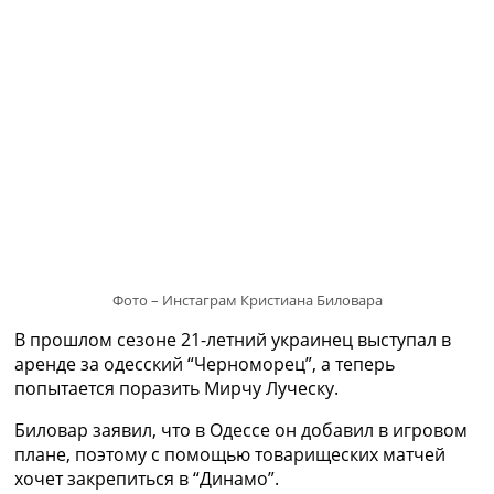
Рейтинг ФИФА
ТВ программа
RU
UA
Categories
Главная
Новости футбола
Видео
Трансферы
Новости футбола Украины
Фото – Инстаграм Кристиана Биловара
Последние комментарии
В прошлом сезоне 21-летний украинец выступал в
Конкурс прогнозов
аренде за одесский “Черноморец”, а теперь
Логин
попытается поразить Мирчу Луческу.
Рейтинги
Правила
Биловар заявил, что в Одессе он добавил в игровом
Коллективный прогноз
плане, поэтому с помощью товарищеских матчей
Турниры
хочет закрепиться в “Динамо”.
Чемпионат Мира