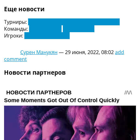
Украина. Премьер-Лига
Еще новости
Украина. Первая Лига
Лига Чемпионов
Турниры:
Чемпионат Украины по футболу. УПЛ
Англия. Премьер Лига
Команды:
Динамо Киев
Черноморец
Испания. Ла Лига
Игроки:
Кристиан Биловар
Другие Турниры >>>
Таблицы
Сурен Манукян
—
29 июня, 2022, 08:02
add
Таблицы групп Чемпионата Мира
comment
Украина. Премьер-Лига
Украина. Первая Лига
Новости партнеров
Лига Чемпионов. Таблицы групп
Англия. Премьер-Лига
Испания. Ла Лига
Все таблицы >>>
Рейтинги
Рейтинг стран УЕФА
Рейтинг клубов УЕФА
Рейтинг ФИФА
ТВ программа