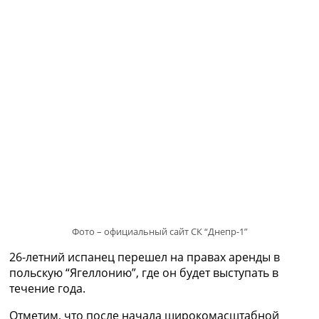
Рейтинг ФИФА
ТВ программа
RU
UA
Categories
Главная
Новости футбола
Видео
Трансферы
Новости футбола Украины
Последние комментарии
Конкурс прогнозов
Фото – официальный сайт СК “Днепр-1”
Логин
Рейтинги
26-летний испанец перешел на правах аренды в
Правила
польскую “Ягеллонию”, где он будет выступать в
Коллективный прогноз
течение года.
Турниры
Чемпионат Мира
Отметим, что после начала широкомасштабной