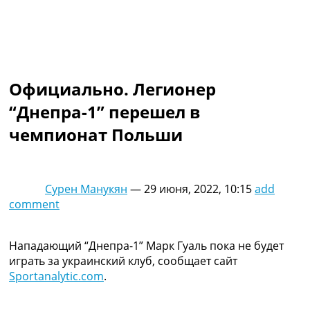
Коллективный прогноз
Турниры
Чемпионат Мира
Украина. Премьер-Лига
Украина. Первая Лига
Официально. Легионер
Лига Чемпионов
Англия. Премьер Лига
“Днепра-1” перешел в
Испания. Ла Лига
чемпионат Польши
Другие Турниры >>>
Таблицы
Таблицы групп Чемпионата Мира
Украина. Премьер-Лига
Сурен Манукян
—
29 июня, 2022, 10:15
add
Украина. Первая Лига
comment
Лига Чемпионов. Таблицы групп
Англия. Премьер-Лига
Испания. Ла Лига
Нападающий “Днепра-1” Марк Гуаль пока не будет
Все таблицы >>>
играть за украинский клуб, сообщает сайт
Рейтинги
Sportanalytic.com
.
Рейтинг стран УЕФА
Рейтинг клубов УЕФА