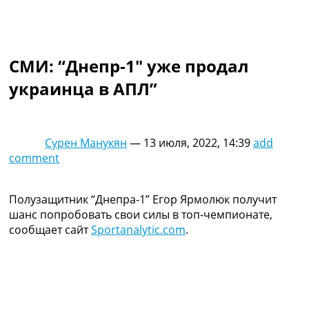
Коллективный прогноз
Турниры
Чемпионат Мира
Украина. Премьер-Лига
СМИ: “Днепр-1″ уже продал
Украина. Первая Лига
украинца в АПЛ”
Лига Чемпионов
Англия. Премьер Лига
Испания. Ла Лига
Другие Турниры >>>
Сурен Манукян
—
13 июля, 2022, 14:39
add
Таблицы
comment
Таблицы групп Чемпионата Мира
Украина. Премьер-Лига
Украина. Первая Лига
Полузащитник “Днепра-1” Егор Ярмолюк получит
Лига Чемпионов. Таблицы групп
шанс попробовать свои силы в топ-чемпионате,
Англия. Премьер-Лига
сообщает сайт
Sportanalytic.com
.
Испания. Ла Лига
Все таблицы >>>
Рейтинги
Рейтинг стран УЕФА
Рейтинг клубов УЕФА