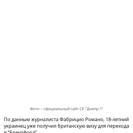
Рейтинг ФИФА
ТВ программа
RU
UA
Categories
Главная
Новости футбола
Видео
Трансферы
Новости футбола Украины
Последние комментарии
Конкурс прогнозов
Логин
Рейтинги
Фото – официальный сайт СК “Днепр-1”
Правила
Коллективный прогноз
По данным журналиста Фабрицио Романо, 18-летний
Турниры
украинец уже получил британскую визу для перехода
Чемпионат Мира
в “Брентфорд”.