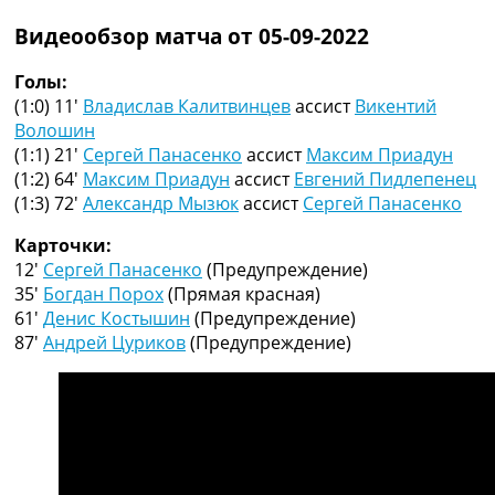
Рейтинг ФИФА
Видеообзор матча от 05-09-2022
ТВ программа
RU
Голы:
UA
(1:0) 11′
Владислав Калитвинцев
ассист
Викентий
Волошин
Categories
(1:1) 21′
Сергей Панасенко
ассист
Максим Приадун
(1:2) 64′
Максим Приадун
ассист
Евгений Пидлепенец
Главная
(1:3) 72′
Александр Мызюк
ассист
Сергей Панасенко
Новости футбола
Видео
Карточки:
Трансферы
12′
Сергей Панасенко
(Предупреждение)
Новости футбола Украины
35′
Богдан Порох
(Прямая красная)
Последние комментарии
61′
Денис Костышин
(Предупреждение)
Конкурс прогнозов
87′
Андрей Цуриков
(Предупреждение)
Логин
Рейтинги
Правила
Коллективный прогноз
Турниры
Чемпионат Мира