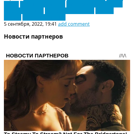
Порох
Викентий Волошин
Владислав Калитвинцев
Денис Костышин
Евгений Пидлепенец
Максим
Прядун
Сергей Панасенко
5 сентября, 2022, 19:41
add comment
Новости партнеров