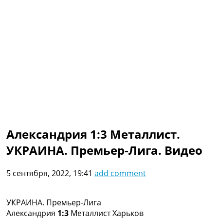
Коллективный прогноз
Турниры
Чемпионат Мира
Украина. Премьер-Лига
Украина. Первая Лига
Лига Чемпионов
Англия. Премьер Лига
Испания. Ла Лига
Другие Турниры >>>
Таблицы
Таблицы групп Чемпионата Мира
Украина. Премьер-Лига
Александрия 1:3 Металлист.
Украина. Первая Лига
УКРАИНА. Премьер-Лига. Видео
Лига Чемпионов. Таблицы групп
Англия. Премьер-Лига
Испания. Ла Лига
5 сентября, 2022, 19:41
add comment
Все таблицы >>>
Рейтинги
Рейтинг стран УЕФА
УКРАИНА. Премьер-Лига
Рейтинг клубов УЕФА
Александрия
1:3
Металлист Харьков