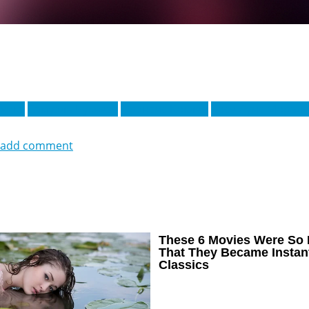
хика
Самуэль Чуквезе
Фрэнсис Коклен
Хосе Луис Морале
add comment