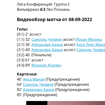
Лига Конференций. Группа C
Турниры
Вильярреал
4:3
Лех Познань
Чемпионат Мира
Украина. Премьер-Лига
Видеообзор матча от 08-09-2022
Украина. Первая Лига
Лига Чемпионов
Голы:
Англия. Премьер Лига
(0:1) 2′
ассист
Испания. Ла Лига
(1:1) 32′
Самуэль Чуквезе
ассист
Йохан Мохика
Другие Турниры >>>
(2:1) 36′
Алехандро Баэна
ассист
Хосе Луис Мор
Таблицы
(3:1) 40′
Алехандро Баэна
ассист
Самуэль Чукве
Таблицы групп Чемпионата Мира
(3:2) 46′
(Пенальти)
Украина. Премьер-Лига
(3:3) 61′
ассист
Украина. Первая Лига
(4:3) 89′
Фрэнсис Коклен
Лига Чемпионов. Таблицы групп
Англия. Премьер-Лига
Карточки:
Испания. Ла Лига
46′
Аиса Манди
(Предупреждение)
Все таблицы >>>
64′
Самуэль Чуквезе
(Предупреждение)
Рейтинги
82′
Алехандро Баэна
(Предупреждение)
Рейтинг стран УЕФА
85′
(Предупреждение)
Рейтинг клубов УЕФА
Рейтинг ФИФА