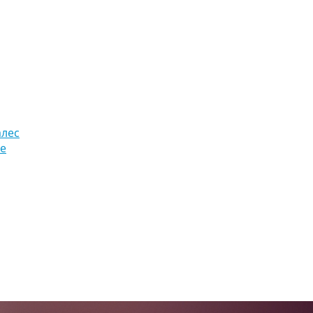
алес
зе