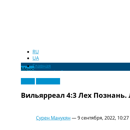
RU
UA
Главная
Меню
Новости футбола
Видео
Видео
Эксклюзив
Трансферы
Новости футбола Украины
Вильярреал 4:3 Лех Познань.
Последние комментарии
Конкурс прогнозов
Логин
Рейтинги
Сурен Манукян
—
9 сентября, 2022, 10:27
Правила
Коллективный прогноз