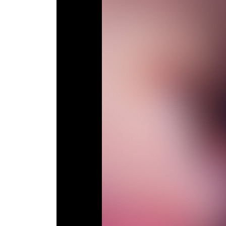
ТВ программа
RU
UA
Categories
Главная
Новости футбола
Видео
Трансферы
Новости футбола Украины
Последние комментарии
Конкурс прогнозов
Логин
Рейтинги
Правила
Коллективный прогноз
Турниры
Чемпионат Мира
Украина. Премьер-Лига