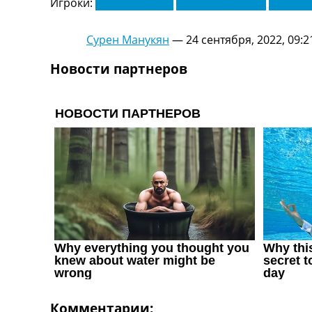
Игроки:
Боян Миовски
Буду Зивзивадзе
Висар 
Украина. Первая Лига
Лига Чемпионов
Сурен Манукян
—
24 сентября, 2022, 09:2
Англия. Премьер Лига
Испания. Ла Лига
Новости партнеров
Другие Турниры >>>
Таблицы
Таблицы групп Чемпионата Мира
Украина. Премьер-Лига
Украина. Первая Лига
Лига Чемпионов. Таблицы групп
Англия. Премьер-Лига
Испания. Ла Лига
Все таблицы >>>
Рейтинги
Рейтинг стран УЕФА
Рейтинг клубов УЕФА
Рейтинг ФИФА
ТВ программа
Комментарии: