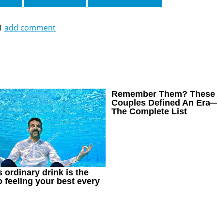
Муслиу
Давид Хочолава
Хвича Кварацхелия
1
add comment