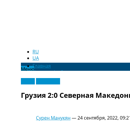
RU
UA
Главная
Меню
Новости футбола
Видео
Видео
Эксклюзив
Трансферы
Новости футбола Украины
Грузия 2:0 Северная Македон
Последние комментарии
Конкурс прогнозов
Логин
Рейтинги
Сурен Манукян
—
24 сентября, 2022, 09:2
Правила
Коллективный прогноз