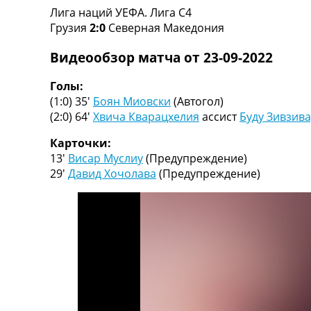
Лига наций УЕФА. Лига C4
Турниры
Грузия
2:0
Северная Македония
Чемпионат Мира
Украина. Премьер-Лига
Видеообзор матча от 23-09-2022
Украина. Первая Лига
Лига Чемпионов
Голы:
Англия. Премьер Лига
(1:0) 35′
Боян Миовски
(Автогол)
Испания. Ла Лига
(2:0) 64′
Хвича Кварацхелия
ассист
Буду Зивзив
Другие Турниры >>>
Таблицы
Карточки:
Таблицы групп Чемпионата Мира
13′
Висар Муслиу
(Предупреждение)
Украина. Премьер-Лига
29′
Давид Хочолава
(Предупреждение)
Украина. Первая Лига
Лига Чемпионов. Таблицы групп
Англия. Премьер-Лига
Испания. Ла Лига
Все таблицы >>>
Рейтинги
Рейтинг стран УЕФА
Рейтинг клубов УЕФА
Рейтинг ФИФА