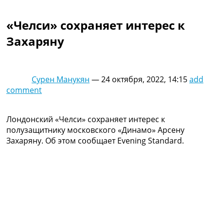
Коллективный прогноз
Турниры
«Челси» сохраняет интерес к
Чемпионат Мира
Захаряну
Украина. Премьер-Лига
Украина. Первая Лига
Лига Чемпионов
Англия. Премьер Лига
Сурен Манукян
—
24 октября, 2022, 14:15
add
Испания. Ла Лига
comment
Другие Турниры >>>
Таблицы
Таблицы групп Чемпионата Мира
Лондонский «Челси» сохраняет интерес к
Украина. Премьер-Лига
полузащитнику московского «Динамо» Арсену
Украина. Первая Лига
Захаряну. Об этом сообщает Evening Standard.
Лига Чемпионов. Таблицы групп
Англия. Премьер-Лига
Испания. Ла Лига
Все таблицы >>>
Рейтинги
Рейтинг стран УЕФА
Рейтинг клубов УЕФА