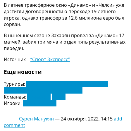
Украина. Премьер-Лига
В летнее трансферное окно «Динамо» и «Челси» уже
Украина. Первая Лига
достигли договоренности о переходе 19-летнего
Лига Чемпионов
игрока, однако трансфер за 12,6 миллиона евро был
Англия. Премьер Лига
сорван.
Испания. Ла Лига
В нынешнем сезоне Захарян провел за «Динамо» 17
Другие Турниры >>>
матчей, забил три мяча и отдал пять результативных
Таблицы
передач.
Таблицы групп Чемпионата Мира
Украина. Премьер-Лига
Источник –
“Спорт-Экспресс”
Украина. Первая Лига
Лига Чемпионов. Таблицы групп
Еще новости
Англия. Премьер-Лига
Испания. Ла Лига
Турниры:
Чемпионат Англии по футболу. АПЛ
Все таблицы >>>
Чемпионат России. Премьер-Лига
Рейтинги
Команды:
Динамо М
Челси
Рейтинг стран УЕФА
Игроки:
Арсен Захарян
Рейтинг клубов УЕФА
Рейтинг ФИФА
Сурен Манукян
—
24 октября, 2022, 14:15
add
ТВ программа
comment