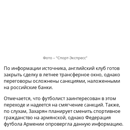
Рейтинг ФИФА
ТВ программа
RU
UA
Categories
Главная
Новости футбола
Фото – “Спорт-Экспресс”
Видео
По информации источника, английский клуб готов
Трансферы
закрыть сделку в летнее трансферное окно, однако
Новости футбола Украины
переговоры осложнены санкциями, наложенными
Последние комментарии
на российские банки.
Конкурс прогнозов
Логин
Отмечается, что футболист заинтересован в этом
Рейтинги
переходе и надеется на смягчение санкций. Также,
Правила
по слухам, Захарян планирует сменить спортивное
Коллективный прогноз
гражданство на армянской, однако Федерация
Турниры
футбола Армении опровергла данную информацию.
Чемпионат Мира