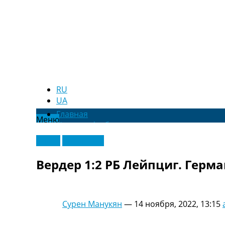
RU
UA
Главная
Меню
Новости футбола
Видео
Видео
Эксклюзив
Трансферы
Новости футбола Украины
Вердер 1:2 РБ Лейпциг. Герма
Последние комментарии
Конкурс прогнозов
Логин
Рейтинги
Сурен Манукян
—
14 ноября, 2022, 13:15
Правила
Коллективный прогноз