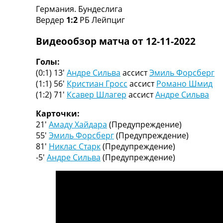
Германия. Бундеслига
Турниры
Вердер
1:2
РБ Лейпциг
Чемпионат Мира
Украина. Премьер-Лига
Видеообзор матча от 12-11-2022
Украина. Первая Лига
Лига Чемпионов
Голы:
Англия. Премьер Лига
(0:1) 13′
Андре Сильва
ассист
Эмиль Форсберг
Испания. Ла Лига
(1:1) 56′
Кристиан Гросс
ассист
Романо Шмид
Другие Турниры >>>
(1:2) 71′
Ксавер Шлагер
ассист
Андре Сильва
Таблицы
Таблицы групп Чемпионата Мира
Карточки:
Украина. Премьер-Лига
21′
Амаду Хайдара
(Предупреждение)
Украина. Первая Лига
55′
Эмиль Форсберг
(Предупреждение)
Лига Чемпионов. Таблицы групп
81′
Никлас Старк
(Предупреждение)
Англия. Премьер-Лига
-5′
Андре Сильва
(Предупреждение)
Испания. Ла Лига
Все таблицы >>>
Рейтинги
Рейтинг стран УЕФА
Рейтинг клубов УЕФА
Рейтинг ФИФА