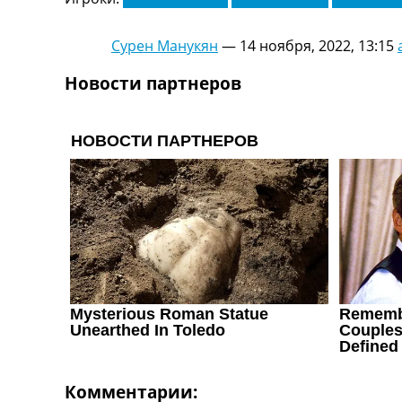
Украина. Первая Лига
Лига Чемпионов
Сурен Манукян
—
14 ноября, 2022, 13:15
Англия. Премьер Лига
Испания. Ла Лига
Новости партнеров
Другие Турниры >>>
Таблицы
Таблицы групп Чемпионата Мира
Украина. Премьер-Лига
Украина. Первая Лига
Лига Чемпионов. Таблицы групп
Англия. Премьер-Лига
Испания. Ла Лига
Все таблицы >>>
Рейтинги
Рейтинг стран УЕФА
Рейтинг клубов УЕФА
Рейтинг ФИФА
ТВ программа
Комментарии: