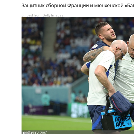
Защитник сборной Франции и мюнхенской «Бава
Турниры
Чемпионат Мира
Embed from Getty Images
Украина. Премьер-Лига
Украина. Первая Лига
Лига Чемпионов
Англия. Премьер Лига
Испания. Ла Лига
Другие Турниры >>>
Таблицы
Таблицы групп Чемпионата Мира
Украина. Премьер-Лига
Украина. Первая Лига
Лига Чемпионов. Таблицы групп
Англия. Премьер-Лига
Испания. Ла Лига
Все таблицы >>>
Рейтинги
Рейтинг стран УЕФА
Рейтинг клубов УЕФА
Рейтинг ФИФА