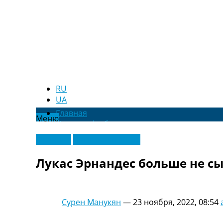
RU
UA
Главная
Меню
Новости футбола
Видео
Франция
Чемпионат Мира
Трансферы
Новости футбола Украины
Лукас Эрнандес больше не сы
Последние комментарии
Конкурс прогнозов
Логин
Рейтинги
Сурен Манукян
—
23 ноября, 2022, 08:54
Правила
Коллективный прогноз