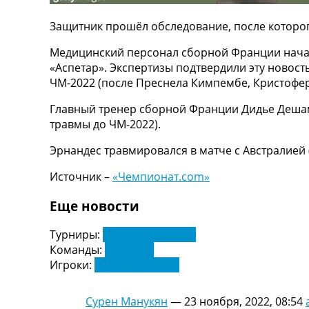
ТВ программа
Защитник прошёл обследование, после которог
RU
UA
Медицинский персонал сборной Франции начал 
«Аспетар». Экспертизы подтвердили эту новост
Categories
ЧМ-2022 (после Преснела Кимпембе, Кристофер
Главная
Главный тренер сборной Франции Дидье Дешам 
Новости футбола
травмы до ЧМ-2022).
Видео
Эрнандес травмировался в матче с Австралией (
Трансферы
Новости футбола Украины
Источник –
«Чемпионат.com»
Последние комментарии
Конкурс прогнозов
Еще новости
Логин
Рейтинги
Турниры:
Чемпионат Мира
Правила
Команды:
Франция
Коллективный прогноз
Игроки:
Лукас Эрнандес
Турниры
Чемпионат Мира
Сурен Манукян
—
23 ноября, 2022, 08:54
Украина. Премьер-Лига