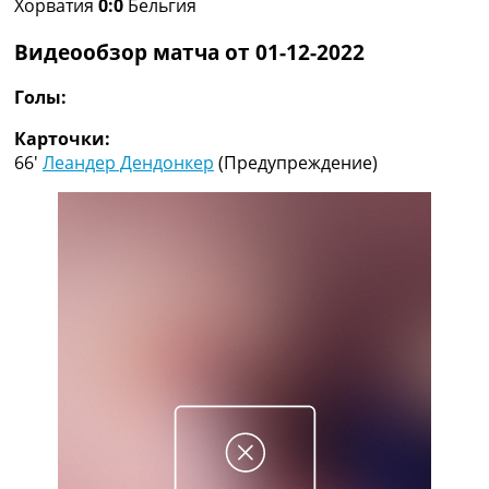
Хорватия
0:0
Бельгия
Рейтинг ФИФА
ТВ программа
Видеообзор матча от 01-12-2022
RU
Голы:
UA
Карточки:
Categories
66′
Леандер Дендонкер
(Предупреждение)
Главная
Новости футбола
Видео
Трансферы
Новости футбола Украины
Последние комментарии
Конкурс прогнозов
Логин
Рейтинги
Правила
Коллективный прогноз
Турниры
Чемпионат Мира