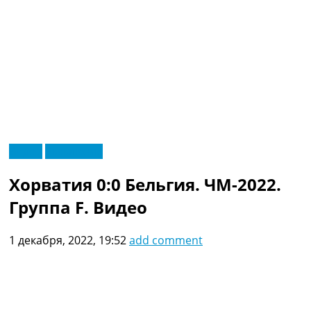
RU
Видео
Эксклюзив
UA
Главная
Меню
Хорватия 0:0 Бельгия. ЧМ-2022.
Новости футбола
Видео
Группа F. Видео
Трансферы
Новости футбола Украины
1 декабря, 2022, 19:52
add comment
Последние комментарии
Конкурс прогнозов
Логин
Рейтинги
Правила