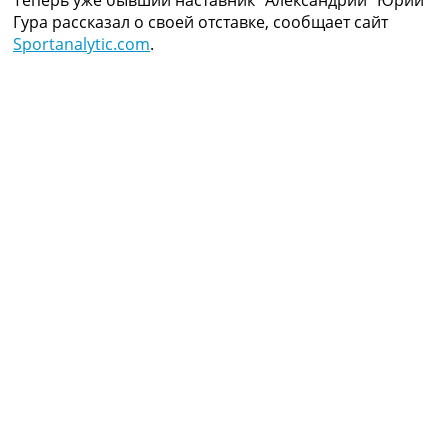
Коллективный прогноз
Гура рассказал о своей отставке, сообщает сайт
Турниры
Sportanalytic.com
.
Чемпионат Мира
Украина. Премьер-Лига
Украина. Первая Лига
Лига Чемпионов
Англия. Премьер Лига
Испания. Ла Лига
Другие Турниры >>>
Таблицы
Таблицы групп Чемпионата Мира
Украина. Премьер-Лига
Украина. Первая Лига
Лига Чемпионов. Таблицы групп
Англия. Премьер-Лига
Испания. Ла Лига
Все таблицы >>>
Рейтинги
Рейтинг стран УЕФА
Рейтинг клубов УЕФА