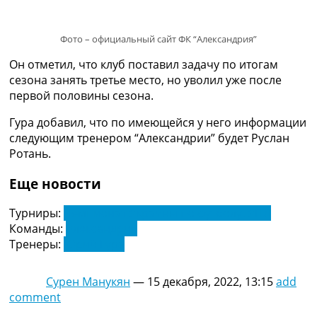
Рейтинг ФИФА
ТВ программа
Фото – официальный сайт ФК “Александрия”
RU
Он отметил, что клуб поставил задачу по итогам
UA
сезона занять третье место, но уволил уже после
Categories
первой половины сезона.
Гура добавил, что по имеющейся у него информации
Главная
следующим тренером “Александрии” будет Руслан
Новости футбола
Ротань.
Видео
Трансферы
Еще новости
Новости футбола Украины
Последние комментарии
Турниры:
Чемпионат Украины по футболу. УПЛ
Конкурс прогнозов
Команды:
Александрия
Логин
Тренеры:
Юрий Гура
Рейтинги
Правила
Коллективный прогноз
Сурен Манукян
—
15 декабря, 2022, 13:15
add
Турниры
comment
Чемпионат Мира