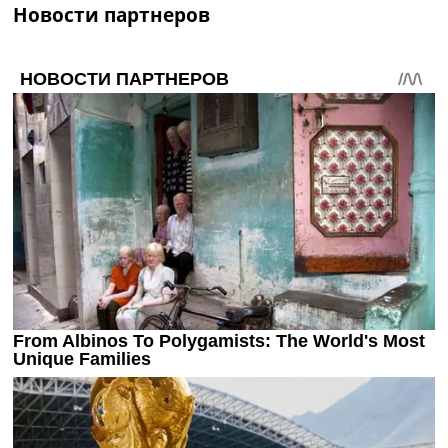
Новости партнеров
Украина. Премьер-Лига
Украина. Первая Лига
Лига Чемпионов
Англия. Премьер Лига
Испания. Ла Лига
Другие Турниры >>>
Таблицы
Таблицы групп Чемпионата Мира
Украина. Премьер-Лига
Украина. Первая Лига
Лига Чемпионов. Таблицы групп
Англия. Премьер-Лига
Испания. Ла Лига
Все таблицы >>>
Рейтинги
Рейтинг стран УЕФА
Рейтинг клубов УЕФА
Рейтинг ФИФА
ТВ программа