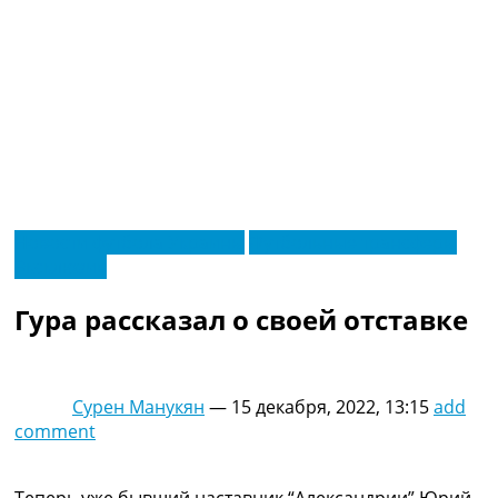
RU
Новости футбола Украины
Футбольные трансферы
UA
Эксклюзив
Главная
Меню
Новости футбола
Гура рассказал о своей отставке
Видео
Трансферы
Новости футбола Украины
Последние комментарии
Сурен Манукян
—
15 декабря, 2022, 13:15
add
Конкурс прогнозов
comment
Логин
Рейтинги
Правила
Теперь уже бывший наставник “Александрии” Юрий