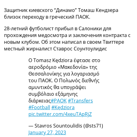
Коллективный прогноз
Защитник киевского “Динамо” Томаш Кендзера
Турниры
близок переходу в греческий ПАОК.
Чемпионат Мира
Украина. Премьер-Лига
28-летний футболист прибыл в Салоники для
Украина. Первая Лига
прохождения медосмотра и заключения контракта с
Лига Чемпионов
новым клубом. Об этом написал в своем Твиттере
Англия. Премьер Лига
местный жирналист Ставрос Соунтоулидис
Испания. Ла Лига
Другие Турниры >>>
O Tomasz Kędziora έφτασε στο
Таблицы
αεροδρόμιο «Μακεδονία» της
Таблицы групп Чемпионата Мира
Θεσσαλονίκης για λογαριασμό
Украина. Премьер-Лига
του ΠΑΟΚ. Ο Πολωνός διεθνής
Украина. Первая Лига
αμυντικός θα υπογράψει
Лига Чемпионов. Таблицы групп
συμβόλαιο εξάμηνης
Англия. Премьер-Лига
διάρκειας
#PAOK
#Transfers
Испания. Ла Лига
#Football
#Kędziora
Все таблицы >>>
pic.twitter.com/4xeuTApRjZ
Рейтинги
— Stavros Sountoulidis (@sts71)
Рейтинг стран УЕФА
January 27, 2023
Рейтинг клубов УЕФА