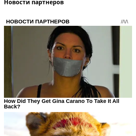
Новости партнеров
Украина. Премьер-Лига
Украина. Первая Лига
Лига Чемпионов
Англия. Премьер Лига
Испания. Ла Лига
Другие Турниры >>>
Таблицы
Таблицы групп Чемпионата Мира
Украина. Премьер-Лига
Украина. Первая Лига
Лига Чемпионов. Таблицы групп
Англия. Премьер-Лига
Испания. Ла Лига
Все таблицы >>>
Рейтинги
Рейтинг стран УЕФА
Рейтинг клубов УЕФА
Рейтинг ФИФА
ТВ программа