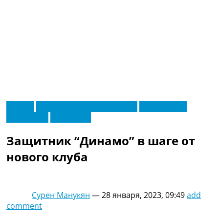
RU
Европа
Новости футбола Украины
Футбольные
UA
трансферы
Эксклюзив
Главная
Меню
Новости футбола
Защитник “Динамо” в шаге от
Видео
Трансферы
нового клуба
Новости футбола Украины
Последние комментарии
Конкурс прогнозов
Сурен Манукян
—
28 января, 2023, 09:49
add
Логин
comment
Рейтинги
Правила