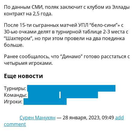
Рейтинг ФИФА
По данным СМИ, поляк заключит с клубом из Эллады
ТВ программа
контракт на 2,5 года.
RU
После 15-ти сыгранных матчей УПЛ “бело-сини”» с
UA
30-ью очками делят в турнирной таблице 2-3 места с
“Шахтером”, но при этом провели на два поединка
Categories
больше.
Главная
Ранее сообщалось, что “Динамо” готово расстаться с
Новости футбола
четырьмя игроками.
Видео
Трансферы
Еще новости
Новости футбола Украины
Последние комментарии
Турниры:
Чемпионат Украины по футболу. УПЛ
Конкурс прогнозов
Команды:
Динамо Киев
ПАОК Салоники
Логин
Игроки:
Томаш Кендзиора
Рейтинги
Правила
Сурен Манукян
—
28 января, 2023, 09:49
add
Коллективный прогноз
comment
Турниры
Чемпионат Мира