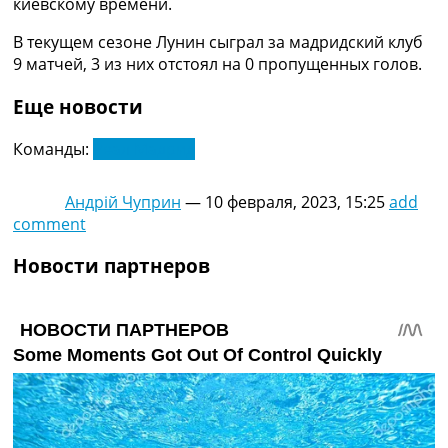
киевскому времени.
Украина. Премьер-Лига
Украина. Первая Лига
В текущем сезоне Лунин сыграл за мадридский клуб
Лига Чемпионов
9 матчей, 3 из них отстоял на 0 пропущенных голов.
Англия. Премьер Лига
Испания. Ла Лига
Еще новости
Другие Турниры >>>
Таблицы
Команды:
Реал Мадрид
Таблицы групп Чемпионата Мира
Украина. Премьер-Лига
Андрій Чуприн
—
10 февраля, 2023, 15:25
add
Украина. Первая Лига
comment
Лига Чемпионов. Таблицы групп
Англия. Премьер-Лига
Новости партнеров
Испания. Ла Лига
Все таблицы >>>
Рейтинги
Рейтинг стран УЕФА
Рейтинг клубов УЕФА
Рейтинг ФИФА
ТВ программа