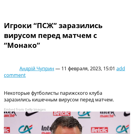
Коллективный прогноз
Турниры
Чемпионат Мира
Игроки “ПСЖ” заразились
Украина. Премьер-Лига
Украина. Первая Лига
вирусом перед матчем с
Лига Чемпионов
“Монако”
Англия. Премьер Лига
Испания. Ла Лига
Другие Турниры >>>
Таблицы
Андрій Чуприн
—
11 февраля, 2023, 15:01
add
Таблицы групп Чемпионата Мира
comment
Украина. Премьер-Лига
Украина. Первая Лига
Лига Чемпионов. Таблицы групп
Некоторые футболисты парижского клуба
Англия. Премьер-Лига
заразились кишечным вирусом перед матчем.
Испания. Ла Лига
Embed from Getty Images
Все таблицы >>>
Рейтинги
Рейтинг стран УЕФА
Рейтинг клубов УЕФА