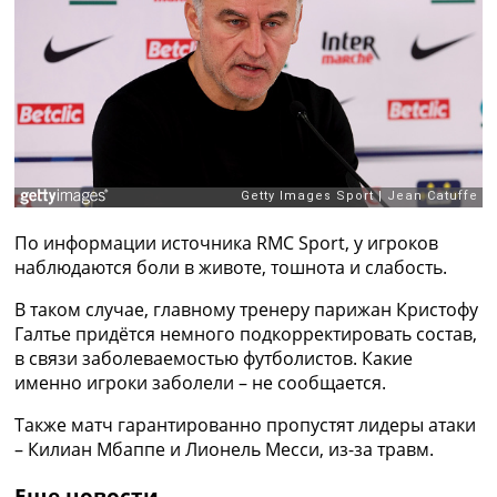
Рейтинг ФИФА
ТВ программа
RU
UA
Categories
Главная
Новости футбола
По информации источника RMC Sport, у игроков
Видео
наблюдаются боли в животе, тошнота и слабость.
Трансферы
Новости футбола Украины
В таком случае, главному тренеру парижан Кристофу
Последние комментарии
Галтье придётся немного подкорректировать состав,
Конкурс прогнозов
в связи заболеваемостью футболистов. Какие
Логин
именно игроки заболели – не сообщается.
Рейтинги
Правила
Также матч гарантированно пропустят лидеры атаки
Коллективный прогноз
– Килиан Мбаппе и Лионель Месси, из-за травм.
Турниры
Чемпионат Мира
Еще новости