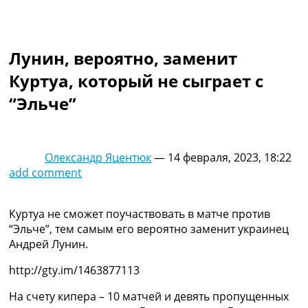
Коллективный прогноз
Турниры
Чемпионат Мира
Лунин, вероятно, заменит
Украина. Премьер-Лига
Украина. Первая Лига
Куртуа, который не сыграет с
Лига Чемпионов
“Эльче”
Англия. Премьер Лига
Испания. Ла Лига
Другие Турниры >>>
Таблицы
Олександр Яцентюк
—
14 февраля, 2023, 18:22
Таблицы групп Чемпионата Мира
add comment
Украина. Премьер-Лига
Украина. Первая Лига
Лига Чемпионов. Таблицы групп
Куртуа не сможет поучаствовать в матче против
Англия. Премьер-Лига
“Эльче”, тем самым его вероятно заменит украинец
Испания. Ла Лига
Андрей Лунин.
Все таблицы >>>
http://gty.im/1463877113
Рейтинги
Рейтинг стран УЕФА
На счету кипера – 10 матчей и девять пропущенных
Рейтинг клубов УЕФА