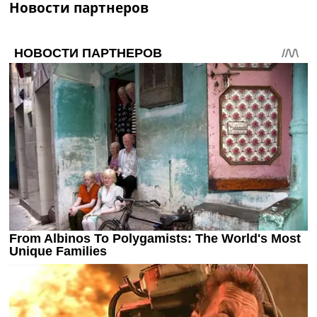
Новости партнеров
Украина. Премьер-Лига
Украина. Первая Лига
Лига Чемпионов
Англия. Премьер Лига
Испания. Ла Лига
Другие Турниры >>>
Таблицы
Таблицы групп Чемпионата Мира
Украина. Премьер-Лига
Украина. Первая Лига
Лига Чемпионов. Таблицы групп
Англия. Премьер-Лига
Испания. Ла Лига
Все таблицы >>>
Рейтинги
Рейтинг стран УЕФА
Рейтинг клубов УЕФА
Рейтинг ФИФА
ТВ программа