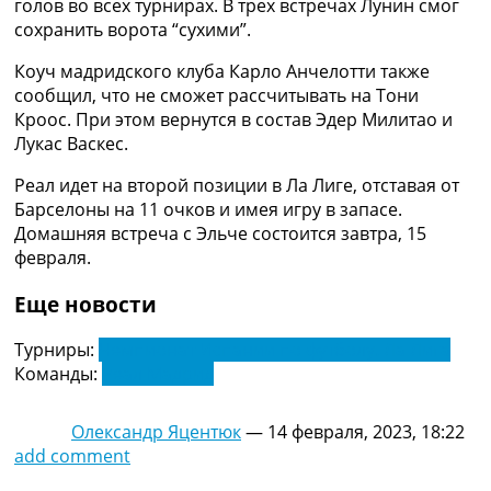
голов во всех турнирах. В трех встречах Лунин смог
Рейтинг ФИФА
сохранить ворота “сухими”.
ТВ программа
Коуч мадридского клуба Карло Анчелотти также
RU
сообщил, что не сможет рассчитывать на Тони
UA
Кроос. При этом вернутся в состав Эдер Милитао и
Лукас Васкес.
Categories
Реал идет на второй позиции в Ла Лиге, отставая от
Главная
Барселоны на 11 очков и имея игру в запасе.
Новости футбола
Домашняя встреча с Эльче состоится завтра, 15
Видео
февраля.
Трансферы
Новости футбола Украины
Еще новости
Последние комментарии
Конкурс прогнозов
Турниры:
Чемпионат Испании по футболу. Ла Лига
Логин
Команды:
Реал Мадрид
Рейтинги
Правила
Олександр Яцентюк
—
14 февраля, 2023, 18:22
Коллективный прогноз
add comment
Турниры
Чемпионат Мира