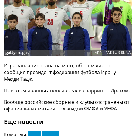
Рейтинг ФИФА
ТВ программа
RU
UA
Categories
Главная
Новости футбола
Игра запланирована на март, об этом лично
Видео
сообщил президент федерации футбола Ирану
Трансферы
Мехди Тадж.
Новости футбола Украины
Последние комментарии
При этом иранцы анонсировали спарринг с Ираком.
Конкурс прогнозов
Логин
Вообще российские сборные и клубы отстранены от
Рейтинги
официальных матчей под эгидой ФИФА и УЕФА.
Правила
Коллективный прогноз
Еще новости
Турниры
Чемпионат Мира
Команды:
Иран
Россия