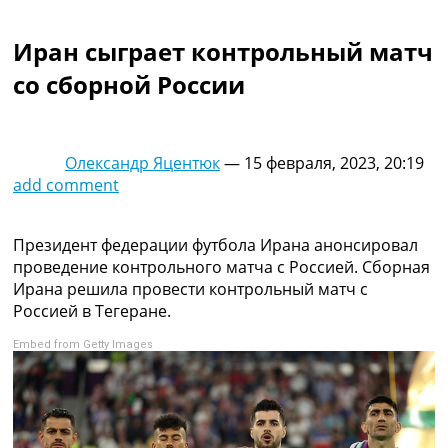
Коллективный прогноз
Турниры
Иран сыграет контрольный матч
Чемпионат Мира
со сборной России
Украина. Премьер-Лига
Украина. Первая Лига
Лига Чемпионов
Англия. Премьер Лига
Олександр Яцентюк
—
15 февраля, 2023, 20:19
Испания. Ла Лига
add comment
Другие Турниры >>>
Таблицы
Таблицы групп Чемпионата Мира
Президент федерации футбола Ирана анонсировал
Украина. Премьер-Лига
проведение контрольного матча с Россией. Сборная
Украина. Первая Лига
Ирана решила провести контрольный матч с
Лига Чемпионов. Таблицы групп
Россией в Тегеране.
Англия. Премьер-Лига
Embed from Getty Images
Испания. Ла Лига
Все таблицы >>>
Рейтинги
Рейтинг стран УЕФА
Рейтинг клубов УЕФА