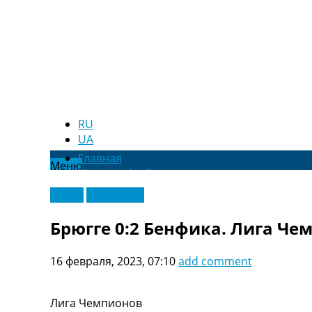
RU
UA
Главная
Меню
Новости футбола
Видео
Видео
Эксклюзив
Трансферы
Новости футбола Украины
Брюгге 0:2 Бенфика. Лига Че
Последние комментарии
Конкурс прогнозов
16 февраля, 2023, 07:10
add comment
Логин
Рейтинги
Правила
Лига Чемпионов
Коллективный прогноз