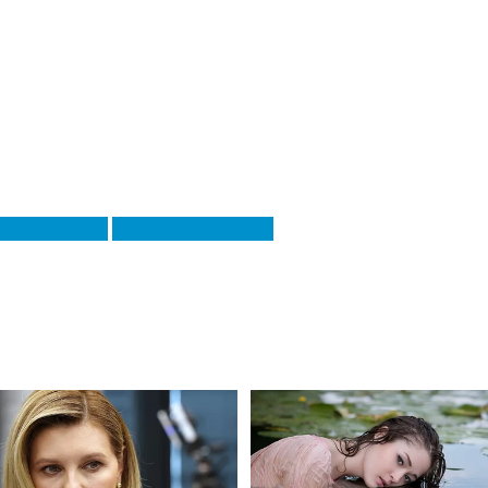
амаль Совах
Николас Отаменди