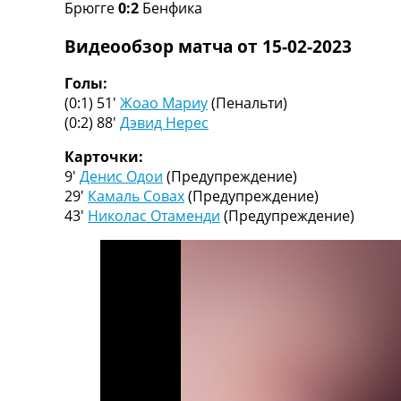
Брюгге
0:2
Бенфика
Турниры
Чемпионат Мира
Видеообзор матча от 15-02-2023
Украина. Премьер-Лига
Украина. Первая Лига
Голы:
Лига Чемпионов
(0:1) 51′
Жоао Мариу
(Пенальти)
Англия. Премьер Лига
(0:2) 88′
Дэвид Нерес
Испания. Ла Лига
Другие Турниры >>>
Карточки:
Таблицы
9′
Денис Одои
(Предупреждение)
Таблицы групп Чемпионата Мира
29′
Камаль Совах
(Предупреждение)
Украина. Премьер-Лига
43′
Николас Отаменди
(Предупреждение)
Украина. Первая Лига
Лига Чемпионов. Таблицы групп
Англия. Премьер-Лига
Испания. Ла Лига
Все таблицы >>>
Рейтинги
Рейтинг стран УЕФА
Рейтинг клубов УЕФА
Рейтинг ФИФА