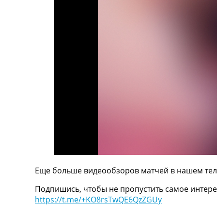
ТВ программа
RU
UA
Categories
Главная
Новости футбола
Видео
Трансферы
Новости футбола Украины
Последние комментарии
Конкурс прогнозов
Логин
Рейтинги
Еще больше видеообзоров матчей в нашем тел
Правила
Коллективный прогноз
Подпишись, чтобы не пропустить самое интере
Турниры
https://t.me/+KO8rsTwQE6QzZGUy
Чемпионат Мира
Украина. Премьер-Лига