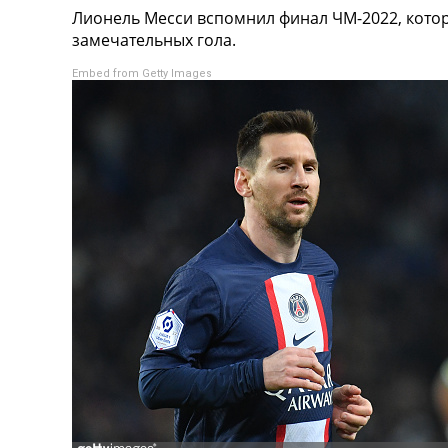
Лионель Месси вспомнил финал ЧМ-2022, кото
Турниры
замечательных гола.
Чемпионат Мира
Украина. Премьер-Лига
Embed from Getty Images
Украина. Первая Лига
Лига Чемпионов
Англия. Премьер Лига
Испания. Ла Лига
Другие Турниры >>>
Таблицы
Таблицы групп Чемпионата Мира
Украина. Премьер-Лига
Украина. Первая Лига
Лига Чемпионов. Таблицы групп
Англия. Премьер-Лига
Испания. Ла Лига
Все таблицы >>>
Рейтинги
Рейтинг стран УЕФА
Рейтинг клубов УЕФА
Рейтинг ФИФА