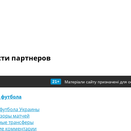
сти партнеров
21+
Матеріали сайту призначені для о
 футбола
футбола Украины
бзоры матчей
ные трансферы
ие комментарии