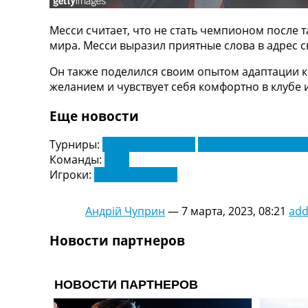
ТВ программа
Месси считает, что не стать чемпионом после т
RU
мира. Месси выразил приятные слова в адрес с
UA
Он также поделился своим опытом адаптации к
Categories
желанием и чувствует себя комфортно в клубе 
Главная
Еще новости
Новости футбола
Видео
Турниры:
Чемпионат Мира
Чемпионат Франции 
Трансферы
Команды:
ПСЖ
Новости футбола Украины
Игроки:
Лионель Месси
Последние комментарии
Конкурс прогнозов
Андрій Чуприн
—
7 марта, 2023, 08:21
ad
Логин
Рейтинги
Новости партнеров
Правила
Коллективный прогноз
Турниры
Чемпионат Мира
Украина. Премьер-Лига