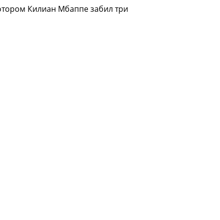
отором Килиан Мбаппе забил три