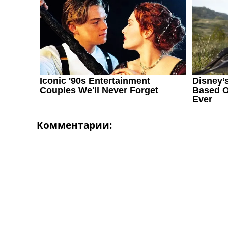
Украина. Первая Лига
Лига Чемпионов
Англия. Премьер Лига
Испания. Ла Лига
Другие Турниры >>>
Таблицы
Таблицы групп Чемпионата Мира
Украина. Премьер-Лига
Украина. Первая Лига
Лига Чемпионов. Таблицы групп
Англия. Премьер-Лига
Комментарии:
Испания. Ла Лига
Все таблицы >>>
Рейтинги
Рейтинг стран УЕФА
Рейтинг клубов УЕФА
Рейтинг ФИФА
ТВ программа