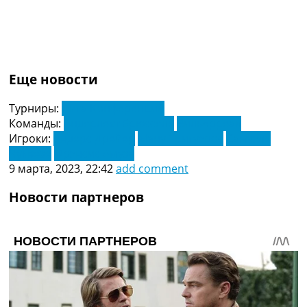
Еще новости
Турниры:
Лига Конференций
Команды:
Андерлехт Брюссель
Вильярреал
Игроки:
Андерс Дрейер
Ману Тригуэрос
Самуэль
Чуквезе
Фрэнсис Амузу
9 марта, 2023, 22:42
add comment
Новости партнеров