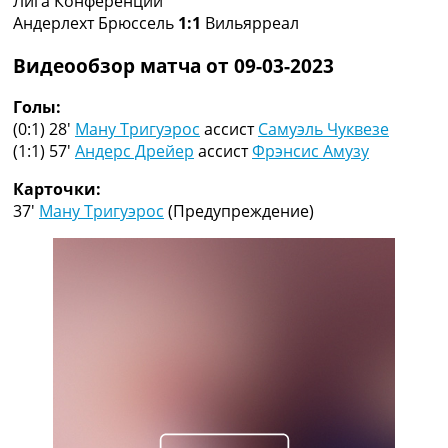
Лига Конференций
Рейтинг ФИФА
Андерлехт Брюссель
1:1
Вильярреал
ТВ программа
Видеообзор матча от 09-03-2023
RU
UA
Голы:
(0:1) 28′
Ману Тригуэрос
ассист
Самуэль Чуквезе
Categories
(1:1) 57′
Андерс Дрейер
ассист
Фрэнсис Амузу
Главная
Карточки:
Новости футбола
37′
Ману Тригуэрос
(Предупреждение)
Видео
Трансферы
Новости футбола Украины
Последние комментарии
Конкурс прогнозов
Логин
Рейтинги
Правила
Коллективный прогноз
Турниры
Чемпионат Мира