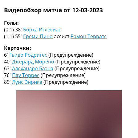
Рейтинг ФИФА
Видеообзор матча от 12-03-2023
ТВ программа
RU
Голы:
UA
(0:1) 38′
Борха Иглесиас
(1:1) 55′
Ереми Пино
ассист
Рамон Терратс
Categories
Карточки:
Главная
6′
Гвидо Родригес
(Предупреждение)
Новости футбола
40′
Джерард Морено
(Предупреждение)
Видео
63′
Алехандро Баэна
(Предупреждение)
Трансферы
76′
Пау Торрес
(Предупреждение)
Новости футбола Украины
89′
Луис Энрике
(Предупреждение)
Последние комментарии
Конкурс прогнозов
Логин
Рейтинги
Правила
Коллективный прогноз
Турниры
Чемпионат Мира