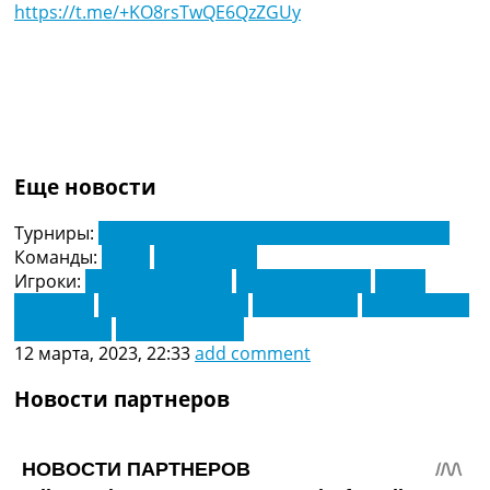
https://t.me/+KO8rsTwQE6QzZGUy
Еще новости
Турниры:
Чемпионат Испании по футболу. Ла Лига
Команды:
Бетис
Вильярреал
Игроки:
Алехандро Баэна
Борха Иглесиас
Гвидо
Родригес
Джерард Морено
Ереми Пино
Луис Энрике
Пау Торрес
Рамон Терратс
12 марта, 2023, 22:33
add comment
Новости партнеров