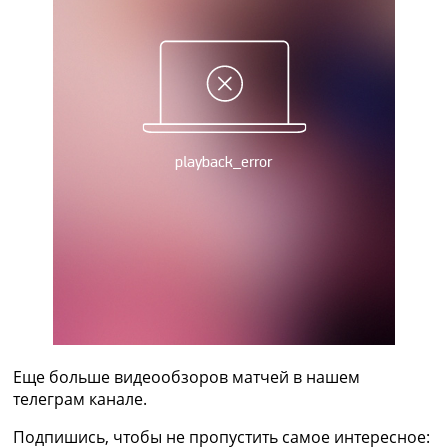
Украина. Премьер-Лига
Украина. Первая Лига
Лига Чемпионов
Англия. Премьер Лига
Испания. Ла Лига
Другие Турниры >>>
Таблицы
Таблицы групп Чемпионата Мира
Украина. Премьер-Лига
Украина. Первая Лига
Лига Чемпионов. Таблицы групп
Англия. Премьер-Лига
Испания. Ла Лига
Все таблицы >>>
Рейтинги
Рейтинг стран УЕФА
Рейтинг клубов УЕФА
Еще больше видеообзоров матчей в нашем
Рейтинг ФИФА
телеграм канале.
ТВ программа
Подпишись, чтобы не пропустить самое интересное: