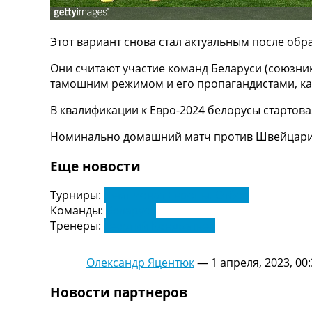
ТВ программа
RU
Этот вариант снова стал актуальным после об
UA
Они считают участие команд Беларуси (союзни
Categories
тамошним режимом и его пропагандистами, ка
Главная
В квалификации к Евро-2024 белорусы стартовал
Новости футбола
Номинально домашний матч против Швейцарии
Видео
Трансферы
Еще новости
Новости футбола Украины
Последние комментарии
Турниры:
Чемпионат Европы. Отбор
Конкурс прогнозов
Команды:
Беларусь
Логин
Тренеры:
Георгий Кондратьев
Рейтинги
Правила
Олександр Яцентюк
—
1 апреля, 2023, 00
Коллективный прогноз
Турниры
Новости партнеров
Чемпионат Мира
Украина. Премьер-Лига