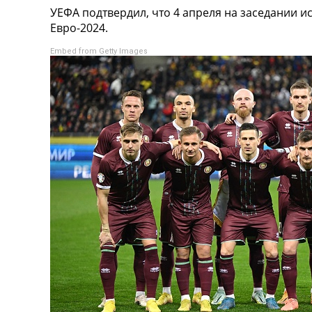
УЕФА подтвердил, что 4 апреля на заседании 
Турниры
Евро-2024.
Чемпионат Мира
Украина. Премьер-Лига
Embed from Getty Images
Украина. Первая Лига
Лига Чемпионов
Англия. Премьер Лига
Испания. Ла Лига
Другие Турниры >>>
Таблицы
Таблицы групп Чемпионата Мира
Украина. Премьер-Лига
Украина. Первая Лига
Лига Чемпионов. Таблицы групп
Англия. Премьер-Лига
Испания. Ла Лига
Все таблицы >>>
Рейтинги
Рейтинг стран УЕФА
Рейтинг клубов УЕФА
Рейтинг ФИФА