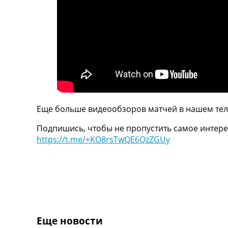
ТВ программа
RU
UA
Categories
Главная
Новости футбола
Видео
Еще больше видеообзоров матчей в нашем тел
Трансферы
Новости футбола Украины
Подпишись, чтобы не пропустить самое интере
Последние комментарии
https://t.me/+KO8rsTwQE6QzZGUy
Конкурс прогнозов
Логин
Рейтинги
Правила
Коллективный прогноз
Турниры
Чемпионат Мира
Еще новости
Украина. Премьер-Лига