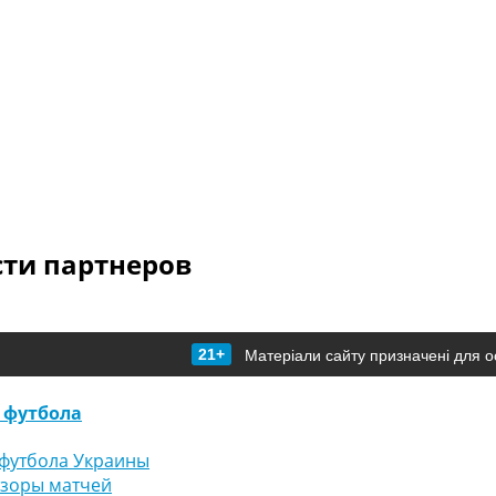
сти партнеров
21+
Матеріали сайту призначені для о
 футбола
футбола Украины
бзоры матчей