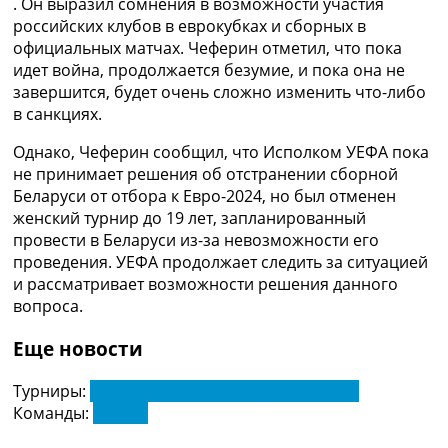
. Он выразил сомнения в возможности участия
Рейтинг ФИФА
российских клубов в еврокубках и сборных в
ТВ программа
официальных матчах. Чеферин отметил, что пока
идет война, продолжается безумие, и пока она не
RU
завершится, будет очень сложно изменить что-либо
UA
в санкциях.
Categories
Однако, Чеферин сообщил, что Исполком УЕФА пока
не принимает решения об отстранении сборной
Главная
Беларуси от отбора к Евро-2024, но был отменен
Новости футбола
женский турнир до 19 лет, запланированный
Видео
провести в Беларуси из-за невозможности его
Трансферы
проведения. УЕФА продолжает следить за ситуацией
Новости футбола Украины
и рассматривает возможности решения данного
Последние комментарии
вопроса.
Конкурс прогнозов
Логин
Еще новости
Рейтинги
Правила
Турниры:
Чемпионат России. Премьер-Лига
Коллективный прогноз
Команды:
Россия
Турниры
Чемпионат Мира