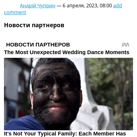
Украина. Премьер-Лига
Андрій Чуприн
—
6 апреля, 2023, 08:00
add
Украина. Первая Лига
comment
Лига Чемпионов
Новости партнеров
Англия. Премьер Лига
Испания. Ла Лига
Другие Турниры >>>
Таблицы
Таблицы групп Чемпионата Мира
Украина. Премьер-Лига
Украина. Первая Лига
Лига Чемпионов. Таблицы групп
Англия. Премьер-Лига
Испания. Ла Лига
Все таблицы >>>
Рейтинги
Рейтинг стран УЕФА
Рейтинг клубов УЕФА
Рейтинг ФИФА
ТВ программа