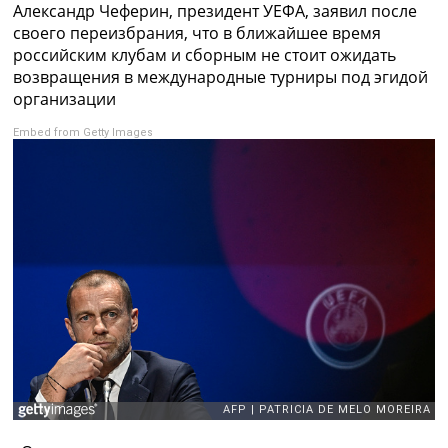
Александр Чеферин, президент УЕФА, заявил после
Коллективный прогноз
своего переизбрания, что в ближайшее время
Турниры
российским клубам и сборным не стоит ожидать
Чемпионат Мира
возвращения в международные турниры под эгидой
Украина. Премьер-Лига
организации
Украина. Первая Лига
Лига Чемпионов
Embed from Getty Images
Англия. Премьер Лига
Испания. Ла Лига
Другие Турниры >>>
Таблицы
Таблицы групп Чемпионата Мира
Украина. Премьер-Лига
Украина. Первая Лига
Лига Чемпионов. Таблицы групп
Англия. Премьер-Лига
Испания. Ла Лига
Все таблицы >>>
Рейтинги
Рейтинг стран УЕФА
Рейтинг клубов УЕФА