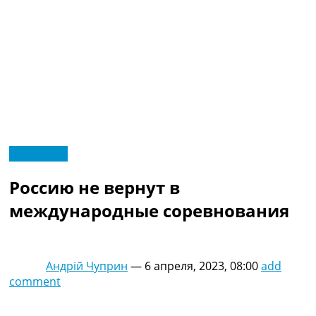
RU
Эксклюзив
UA
Главная
Меню
Россию не вернут в
Новости футбола
Видео
международные соревнования
Трансферы
Новости футбола Украины
Последние комментарии
Андрій Чуприн
—
6 апреля, 2023, 08:00
add
Конкурс прогнозов
comment
Логин
Рейтинги
Правила