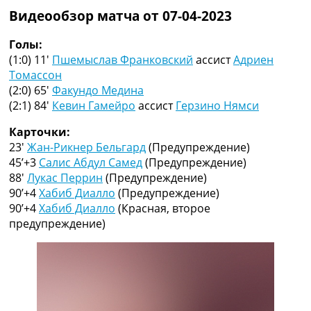
Коллективный прогноз
Видеообзор матча от 07-04-2023
Турниры
Чемпионат Мира
Голы:
Украина. Премьер-Лига
(1:0) 11′
Пшемыслав Франковский
ассист
Адриен
Украина. Первая Лига
Томассон
Лига Чемпионов
(2:0) 65′
Факундо Медина
Англия. Премьер Лига
(2:1) 84′
Кевин Гамейро
ассист
Герзино Нямси
Испания. Ла Лига
Карточки:
Другие Турниры >>>
23′
Жан-Рикнер Бельгард
(Предупреждение)
Таблицы
45’+3
Салис Абдул Самед
(Предупреждение)
Таблицы групп Чемпионата Мира
88′
Лукас Перрин
(Предупреждение)
Украина. Премьер-Лига
90’+4
Хабиб Диалло
(Предупреждение)
Украина. Первая Лига
90’+4
Хабиб Диалло
(Красная, второе
Лига Чемпионов. Таблицы групп
предупреждение)
Англия. Премьер-Лига
Испания. Ла Лига
Все таблицы >>>
Рейтинги
Рейтинг стран УЕФА
Рейтинг клубов УЕФА