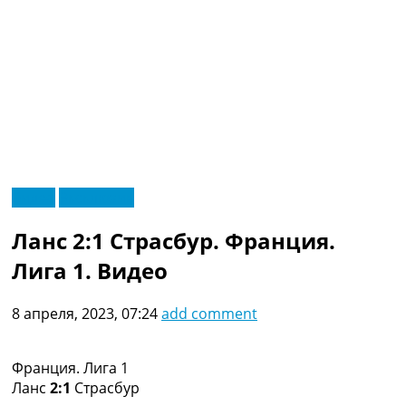
RU
Видео
Эксклюзив
UA
Главная
Меню
Ланс 2:1 Страсбур. Франция.
Новости футбола
Видео
Лига 1. Видео
Трансферы
Новости футбола Украины
8 апреля, 2023, 07:24
add comment
Последние комментарии
Конкурс прогнозов
Логин
Франция. Лига 1
Рейтинги
Ланс
2:1
Страсбур
Правила