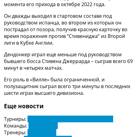
момента его прихода в октябре 2022 года.
Украина. Премьер-Лига
Украина. Первая Лига
Он дважды выходил в стартовом составе под
Лига Чемпионов
руководством испанца, во втором из которых он
Англия. Премьер Лига
пострадал от позора, получив красную карточку во
Испания. Ла Лига
время поражения против “Стивениджа” из Второй
Другие Турниры >>>
лиги в Кубке Англии.
Таблицы
Таблицы групп Чемпионата Мира
Дендонкер играл еще меньше под руководством
Украина. Премьер-Лига
бывшего босса Стивена Джеррарда – сыграв всего 69
Украина. Первая Лига
минут в четырех матчах.
Лига Чемпионов. Таблицы групп
Англия. Премьер-Лига
Его роль в «Вилле» была ограниченной, и
Испания. Ла Лига
полузащитник сыграл всего три минуты в последних
Все таблицы >>>
шести играх высшего дивизиона.
Рейтинги
Еще новости
Рейтинг стран УЕФА
Рейтинг клубов УЕФА
Турниры:
Чемпионат Англии по футболу. АПЛ
Рейтинг ФИФА
Команды:
Астон Вилла
ТВ программа
Тренеры:
Унаи Эмери