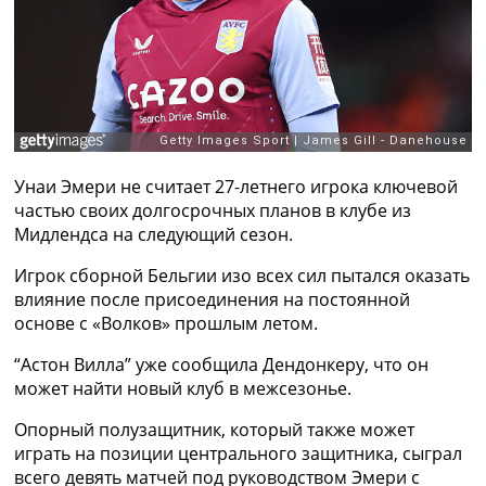
Рейтинг ФИФА
ТВ программа
RU
UA
Categories
Унаи Эмери не считает 27-летнего игрока ключевой
Главная
частью своих долгосрочных планов в клубе из
Новости футбола
Мидлендса на следующий сезон.
Видео
Трансферы
Игрок сборной Бельгии изо всех сил пытался оказать
Новости футбола Украины
влияние после присоединения на постоянной
Последние комментарии
основе с «Волков» прошлым летом.
Конкурс прогнозов
Логин
“Астон Вилла” уже сообщила Дендонкеру, что он
Рейтинги
может найти новый клуб в межсезонье.
Правила
Опорный полузащитник, который также может
Коллективный прогноз
играть на позиции центрального защитника, сыграл
Турниры
всего девять матчей под руководством Эмери с
Чемпионат Мира