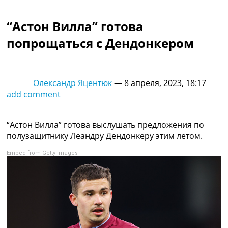
Коллективный прогноз
Турниры
“Астон Вилла” готова
Чемпионат Мира
попрощаться с Дендонкером
Украина. Премьер-Лига
Украина. Первая Лига
Лига Чемпионов
Англия. Премьер Лига
Олександр Яцентюк
—
8 апреля, 2023, 18:17
Испания. Ла Лига
add comment
Другие Турниры >>>
Таблицы
Таблицы групп Чемпионата Мира
“Астон Вилла” готова выслушать предложения по
Украина. Премьер-Лига
полузащитнику Леандру Дендонкеру этим летом.
Украина. Первая Лига
Embed from Getty Images
Лига Чемпионов. Таблицы групп
Англия. Премьер-Лига
Испания. Ла Лига
Все таблицы >>>
Рейтинги
Рейтинг стран УЕФА
Рейтинг клубов УЕФА